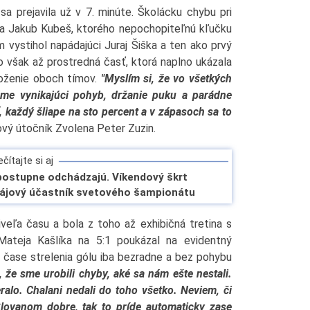
 prejavila už v 7. minúte. Školácku chybu pri
a Jakub Kubeš, ktorého nepochopiteľnú kľučku
vystihol napádajúci Juraj Šiška a ten ako prvý
 však až prostredná časť, ktorá naplno ukázala
oloženie oboch tímov.
"Myslím si, že vo všetkých
áme vynikajúci pohyb, držanie puku a parádne
, každý šliape na sto percent a v zápasoch sa to
vý útočník Zvolena Peter Zuzin.
čítajte si aj
postupne odchádzajú. Víkendový škrt
májový účastník svetového šampionátu
eľa času a bola z toho až exhibičná tretina s
 Mateja Kašlíka na 5:1 poukázal na evidentný
v čase strelenia gólu iba bezradne a bez pohybu
, že sme urobili chyby, aké sa nám ešte nestali.
eralo. Chalani nedali do toho všetko. Neviem, či
Slovanom dobre, tak to príde automaticky zase