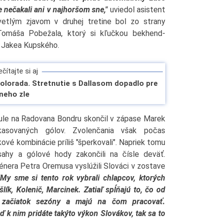
e nečakali ani v najhoršom sne,"
uviedol asistent
vetlým zjavom v druhej tretine bol zo strany
Tomáša Pobežala, ktorý si kľučkou bekhend-
a Jakea Kupského.
čítajte si aj
olorada. Stretnutie s Dallasom dopadlo pre
neho zle
aule na Radovana Bondru skončil v zápase Marek
kasovaných gólov. Zvolenčania však počas
kové kombinácie príliš "šperkovali". Napriek tomu
sahy a gólové hody zakončili na čísle deväť.
énera Petra Oremusa vyslúžili Slováci v zostave
"My sme si tento rok vybrali chlapcov, ktorých
lík, Kolenič, Marcinek. Zatiaľ spĺňajú to, čo od
 začiatok sezóny a majú na čom pracovať.
ď k nim pridáte takýto výkon Slovákov, tak sa to