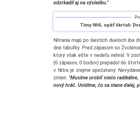
odzrkadlí aj na výsledku."
Pre
Tímy NHL opäť škrtali: Dv
Nitrania majú po šiestich dueloch iba 
dne tabuľky. Pred zápasom so Zvolenom
ktorý však ešte v nedeľu nehral. V zo
(6 zápasov, 0 bodov) prepadol do štvrt
v Nitre je zrejme spečatený. Nevydare
zmien.
"Musíme urobiť niečo radikálne, 
nový hráč. Uvidíme, čo sa stane ďalej, p