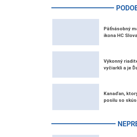
PODO
Päťnásobný ma
ikona HC Slova
Výkonný riadi
vyčiarkli a je 
Kanaďan, ktorý
posilu so skú
NEPR