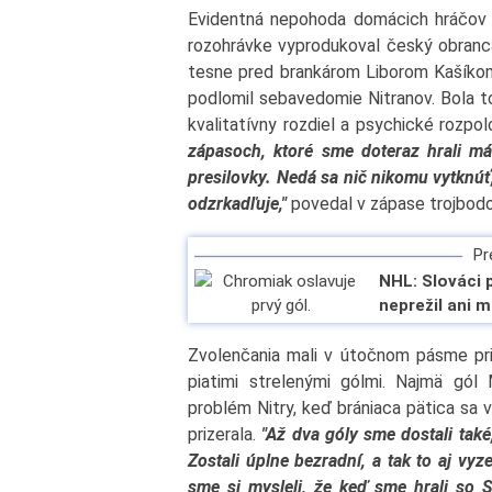
Evidentná nepohoda domácich hráčov sa
rozohrávke vyprodukoval český obranc
tesne pred brankárom Liborom Kašíkom 
podlomil sebavedomie Nitranov. Bola to
kvalitatívny rozdiel a psychické rozp
zápasoch, ktoré sme doteraz hrali m
presilovky. Nedá sa nič nikomu vytknúť
odzrkadľuje,"
povedal v zápase trojbodo
Pre
NHL: Slováci 
neprežil ani 
Zvolenčania mali v útočnom pásme priv
piatimi strelenými gólmi. Najmä gól
problém Nitry, keď brániaca pätica sa 
prizerala.
"Až dva góly sme dostali také
Zostali úplne bezradní, a tak to aj vyz
sme si mysleli, že keď sme hrali so 