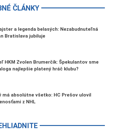
BNÉ ČLÁNKY
jster a legenda belasých: Nezabudnuteľná
n Bratislava jubiluje
teľ HKM Zvolen Brumerčík: Špekulantov sme
Ďaloga najlepšie platený hráč klubu?
 má absolútne všetko: HC Prešov ulovil
senosťami z NHL
EHLIADNITE