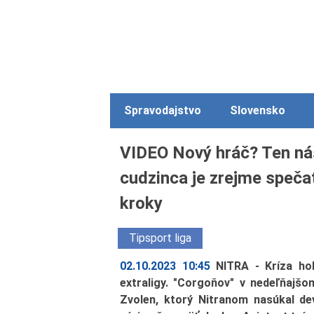
Spravodajstvo
Slovensko
VIDEO Nový hráč? Ten ná
cudzinca je zrejme spečat
kroky
Tipsport liga
02.10.2023 10:45
NITRA - Kríza hok
extraligy. "Corgoňov" v nedeľňajš
Zvolen, ktorý Nitranom nasúkal dev