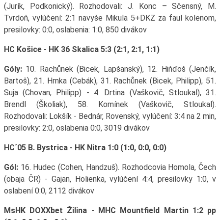
(Jurík, Podkonický). Rozhodovali: J. Konc – Sčensný, M.
Tvrdoň, vylúčení: 2:1 navyše Mikula 5+DKZ za faul kolenom,
presilovky: 0:0, oslabenia: 1:0, 850 divákov
HC Košice - HK 36 Skalica 5:3 (2:1, 2:1, 1:1)
Góly:
10. Rachůnek (Bicek, Lapšanský), 12. Hiňďoš (Jenčík,
Bartoš), 21. Hrnka (Cebák), 31. Rachůnek (Bicek, Philipp), 51.
Suja (Chovan, Philipp) - 4. Drtina (Vaškovič, Stloukal), 31.
Brendl (Školiak), 58. Komínek (Vaškovič, Stloukal).
Rozhodovali: Lokšík - Bednár, Rovenský, vylúčení: 3:4 na 2 min,
presilovky: 2:0, oslabenia 0:0, 3019 divákov
HC´05 B. Bystrica - HK Nitra 1:0 (1:0, 0:0, 0:0)
Gól:
16. Hudec (Cohen, Handzuš). Rozhodcovia Homola, Čech
(obaja ČR) - Gajan, Holienka, vylúčení 4:4, presilovky 1:0, v
oslabení 0:0, 2112 divákov
MsHK DOXXbet Žilina - MHC Mountfield Martin 1:2 pp