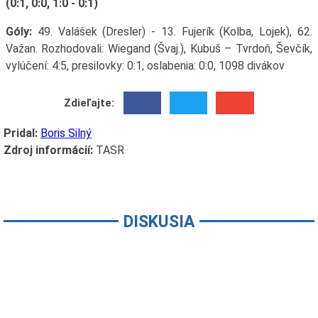
(0:1, 0:0, 1:0 - 0:1)
Góly:
49. Valášek (Dresler) - 13. Fujerík (Kolba, Lojek), 62.
Važan. Rozhodovali: Wiegand (Švaj.), Kubuš – Tvrdoň, Ševčík,
vylúčení: 4:5, presilovky: 0:1, oslabenia: 0:0, 1098 divákov
Zdieľajte:
Pridal:
Boris Silný
Zdroj informácií:
TASR
DISKUSIA