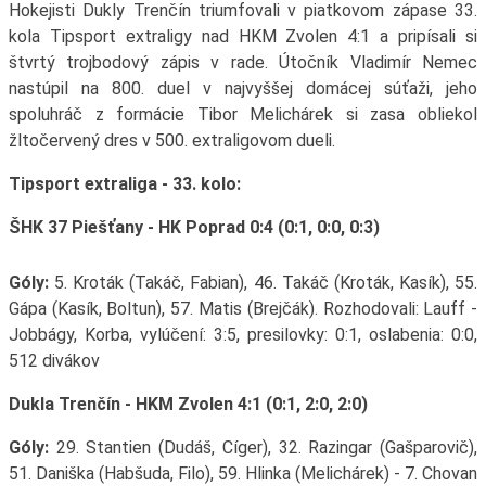
Hokejisti Dukly Trenčín triumfovali v piatkovom zápase 33.
kola Tipsport extraligy nad HKM Zvolen 4:1 a pripísali si
štvrtý trojbodový zápis v rade. Útočník Vladimír Nemec
nastúpil na 800. duel v najvyššej domácej súťaži, jeho
spoluhráč z formácie Tibor Melichárek si zasa obliekol
žltočervený dres v 500. extraligovom dueli.
Tipsport extraliga - 33. kolo:
ŠHK 37 Piešťany - HK Poprad 0:4 (0:1, 0:0, 0:3)
Góly:
5. Kroták (Takáč, Fabian), 46. Takáč (Kroták, Kasík), 55.
Gápa (Kasík, Boltun), 57. Matis (Brejčák). Rozhodovali: Lauff -
Jobbágy, Korba, vylúčení: 3:5, presilovky: 0:1, oslabenia: 0:0,
512 divákov
Dukla Trenčín - HKM Zvolen 4:1 (0:1, 2:0, 2:0)
Góly:
29. Stantien (Dudáš, Cíger), 32. Razingar (Gašparovič),
51. Daniška (Habšuda, Filo), 59. Hlinka (Melichárek) - 7. Chovan