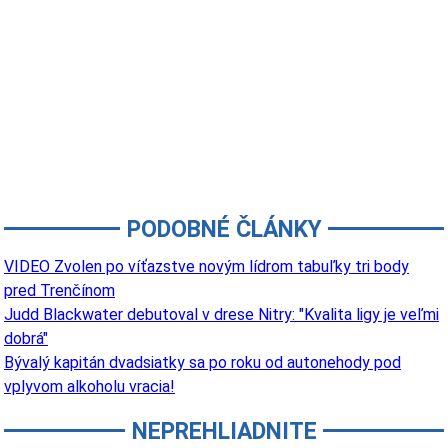
PODOBNÉ ČLÁNKY
VIDEO Zvolen po víťazstve novým lídrom tabuľky tri body
pred Trenčínom
Judd Blackwater debutoval v drese Nitry: "Kvalita ligy je veľmi
dobrá"
Bývalý kapitán dvadsiatky sa po roku od autonehody pod
vplyvom alkoholu vracia!
NEPREHLIADNITE