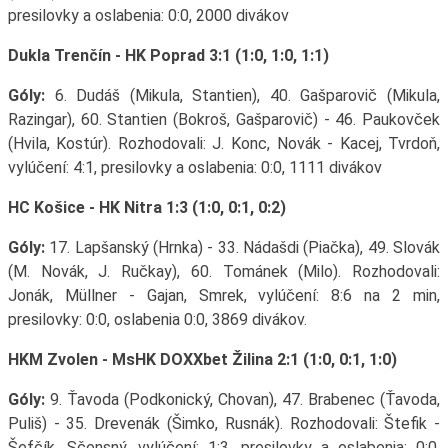
presilovky a oslabenia: 0:0, 2000 divákov
Dukla Trenčín - HK Poprad 3:1 (1:0, 1:0, 1:1)
Góly:
6. Dudáš (Mikula, Stantien), 40. Gašparovič (Mikula,
Razingar), 60. Stantien (Bokroš, Gašparovič) - 46. Paukovček
(Hvila, Kostúr). Rozhodovali: J. Konc, Novák - Kacej, Tvrdoň,
vylúčení: 4:1, presilovky a oslabenia: 0:0, 1111 divákov
HC Košice - HK Nitra 1:3 (1:0, 0:1, 0:2)
Góly:
17. Lapšanský (Hrnka) - 33. Nádašdi (Piačka), 49. Slovák
(M. Novák, J. Ručkay), 60. Tománek (Milo). Rozhodovali:
Jonák, Müllner - Gajan, Smrek, vylúčení: 8:6 na 2 min,
presilovky: 0:0, oslabenia 0:0, 3869 divákov.
HKM Zvolen - MsHK DOXXbet Žilina 2:1 (1:0, 0:1, 1:0)
Góly:
9. Ťavoda (Podkonický, Chovan), 47. Brabenec (Ťavoda,
Puliš) - 35. Drevenák (Šimko, Rusnák). Rozhodovali: Štefik -
Šefčík, Sčensný, vylúčení: 1:3, presilovky a oslabenia: 0:0,