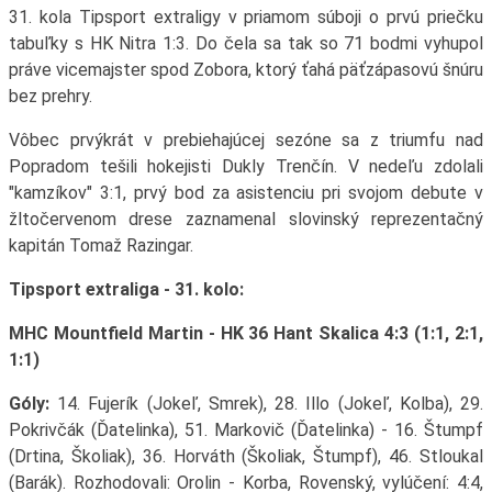
31. kola Tipsport extraligy v priamom súboji o prvú priečku
tabuľky s HK Nitra 1:3. Do čela sa tak so 71 bodmi vyhupol
práve vicemajster spod Zobora, ktorý ťahá päťzápasovú šnúru
bez prehry.
Vôbec prvýkrát v prebiehajúcej sezóne sa z triumfu nad
Popradom tešili hokejisti Dukly Trenčín. V nedeľu zdolali
"kamzíkov" 3:1, prvý bod za asistenciu pri svojom debute v
žltočervenom drese zaznamenal slovinský reprezentačný
kapitán Tomaž Razingar.
Tipsport extraliga - 31. kolo:
MHC Mountfield Martin - HK 36 Hant Skalica 4:3 (1:1, 2:1,
1:1)
Góly:
14. Fujerík (Jokeľ, Smrek), 28. Illo (Jokeľ, Kolba), 29.
Pokrivčák (Ďatelinka), 51. Markovič (Ďatelinka) - 16. Štumpf
(Drtina, Školiak), 36. Horváth (Školiak, Štumpf), 46. Stloukal
(Barák). Rozhodovali: Orolin - Korba, Rovenský, vylúčení: 4:4,