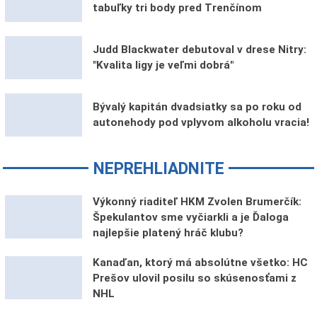
tabuľky tri body pred Trenčínom
Judd Blackwater debutoval v drese Nitry:
"Kvalita ligy je veľmi dobrá"
Bývalý kapitán dvadsiatky sa po roku od
autonehody pod vplyvom alkoholu vracia!
NEPREHLIADNITE
Výkonný riaditeľ HKM Zvolen Brumerčík:
Špekulantov sme vyčiarkli a je Ďaloga
najlepšie platený hráč klubu?
Kanaďan, ktorý má absolútne všetko: HC
Prešov ulovil posilu so skúsenosťami z
NHL