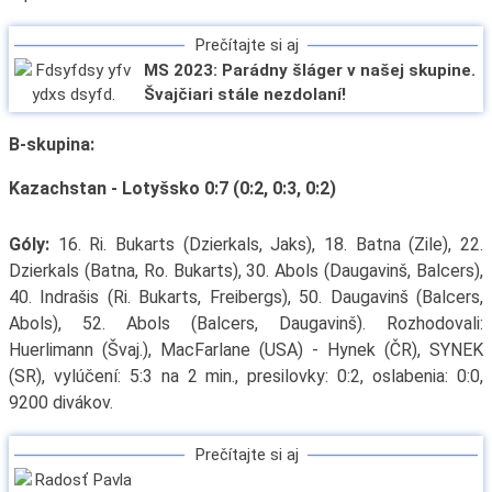
Prečítajte si aj
MS 2023: Parádny šláger v našej skupine.
Švajčiari stále nezdolaní!
B-skupina:
Kazachstan - Lotyšsko 0:7 (0:2, 0:3, 0:2)
Góly:
16. Ri. Bukarts (Dzierkals, Jaks), 18. Batna (Zile), 22.
Dzierkals (Batna, Ro. Bukarts), 30. Abols (Daugavinš, Balcers),
40. Indrašis (Ri. Bukarts, Freibergs), 50. Daugavinš (Balcers,
Abols), 52. Abols (Balcers, Daugavinš). Rozhodovali:
Huerlimann (Švaj.), MacFarlane (USA) - Hynek (ČR), SYNEK
(SR), vylúčení: 5:3 na 2 min., presilovky: 0:2, oslabenia: 0:0,
9200 divákov.
Prečítajte si aj