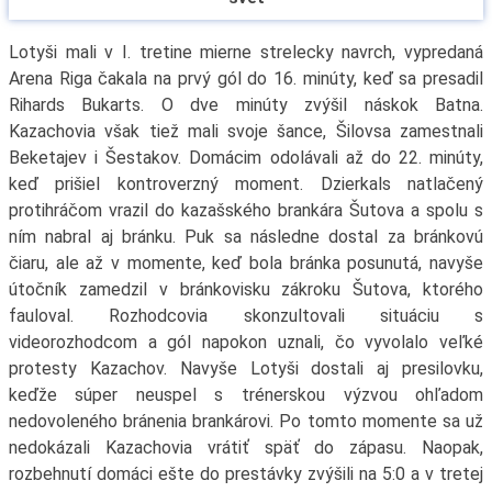
Lotyši mali v I. tretine mierne strelecky navrch, vypredaná
Arena Riga čakala na prvý gól do 16. minúty, keď sa presadil
Rihards Bukarts. O dve minúty zvýšil náskok Batna.
Kazachovia však tiež mali svoje šance, Šilovsa zamestnali
Beketajev i Šestakov. Domácim odolávali až do 22. minúty,
keď prišiel kontroverzný moment. Dzierkals natlačený
protihráčom vrazil do kazašského brankára Šutova a spolu s
ním nabral aj bránku. Puk sa následne dostal za bránkovú
čiaru, ale až v momente, keď bola bránka posunutá, navyše
útočník zamedzil v bránkovisku zákroku Šutova, ktorého
fauloval. Rozhodcovia skonzultovali situáciu s
videorozhodcom a gól napokon uznali, čo vyvolalo veľké
protesty Kazachov. Navyše Lotyši dostali aj presilovku,
keďže súper neuspel s trénerskou výzvou ohľadom
nedovoleného bránenia brankárovi. Po tomto momente sa už
nedokázali Kazachovia vrátiť späť do zápasu. Naopak,
rozbehnutí domáci ešte do prestávky zvýšili na 5:0 a v tretej