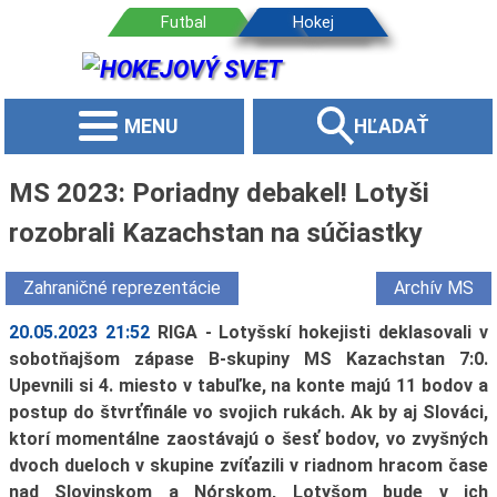
MENU
HĽADAŤ
MS 2023: Poriadny debakel! Lotyši
rozobrali Kazachstan na súčiastky
Zahraničné reprezentácie
Archív MS
20.05.2023 21:52
RIGA - Lotyšskí hokejisti deklasovali v
sobotňajšom zápase B-skupiny MS Kazachstan 7:0.
Upevnili si 4. miesto v tabuľke, na konte majú 11 bodov a
postup do štvrťfinále vo svojich rukách. Ak by aj Slováci,
ktorí momentálne zaostávajú o šesť bodov, vo zvyšných
dvoch dueloch v skupine zvíťazili v riadnom hracom čase
nad Slovinskom a Nórskom, Lotyšom bude v ich