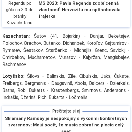
MS 2023: Pavla Regendu zdobí cenná
vlastnosť. Nervozitu mu spôsobovala
frajerka
Kazachstan:
Šutov (41. Bojarkin) - Danijar, Beketajev,
Polochov, Orechov, Butenko, Dichanbek, Koroľov, Gajtamirov -
Rymarev, Šestakov, Starčenko - Michajlis, Grenc, Savickij -
Omirbekov, Muchametov, Muratov - Kajyržan, Mangisbajev,
Rachmanov
Lotyšsko:
Šilovs - Balinskis, Zile, Cibulskis, Jaks, Čukste,
Freibergs, Bergmanis - Daugavinš, Abols, Balcers - Dzierkals,
Batna, Rob. Bukarts - Krastenbergs, Smirnovs, Andersons -
Indrašis, Džerinš, Rich. Bukarts - Ločmelis
Prečítajte si aj
Sklamaný Ramsay je nespokojný s výkonmi konkrétnych
zverencov: Majú pocit, že musia zobrať na plecia celý
svet