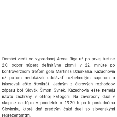
Domáci viedli vo vypredanej Arene Riga už po prvej tretine
2:0, odpor súpera definitívne zlomili v 22. minúte po
kontroverznom treťom góle Martinša Dzierkalsa. Kazachovia
už potom nedokázali odolávať rozbehnutým súperom a
inkasovali ešte štyrikrát. Jedným z čiarových rozhodcov
zápasu bol Slovák Šimon Synek. Kazachovia ešte nemajú
istotu záchrany v elitnej kategórii. Na záverečný duel v
skupine nastúpia v pondelok o 19.20 h proti poslednému
Slovinsku, ktoré deň predtým čaká duel so slovenskými
reprezentantmi.