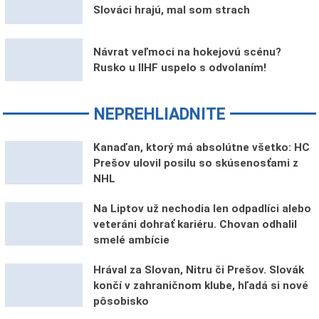
Slováci hrajú, mal som strach
Návrat veľmoci na hokejovú scénu?
Rusko u IIHF uspelo s odvolaním!
NEPREHLIADNITE
Kanaďan, ktorý má absolútne všetko: HC
Prešov ulovil posilu so skúsenosťami z
NHL
Na Liptov už nechodia len odpadlíci alebo
veteráni dohrať kariéru. Chovan odhalil
smelé ambície
Hrával za Slovan, Nitru či Prešov. Slovák
končí v zahraničnom klube, hľadá si nové
pôsobisko