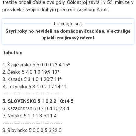
tretine pridali ďalšie dva góly. Gólostroj zavŕšil v 52. minúte v
presilovke svojím druhým presným zásahom Abols.
Prečítajte si aj
Štyri roky ho nevideli na domácom štadióne. V extralige
upiekli zaujímavý návrat
Tabuľka:
1. Švajčiarsko 5 5 0 0 0 22:4 15*
2. Česko 5 4 0 1 0 19:9 13*
3. Kanada 5 3 1 0 1 20:7 11*
4. Lotyšsko 6 3 1 0 2 17:14 11
---------------------------------
5. SLOVENSKO 5 1 0 2 2 10:14 5
6. Kazachstan 6 0 2 0 4 10:28 4
7. Nórsko 5 1 0 1 3 5:11 4
---------------------------------
8. Slovinsko 5 0 0 0 5 6:22 0