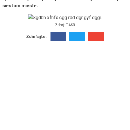
šiestom mieste.
Zdroj: TASR
Zdieľajte: