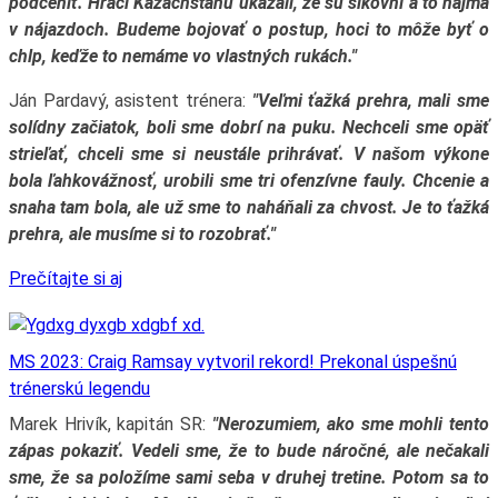
podceniť. Hráči Kazachstanu ukázali, že sú šikovní a to najmä
v nájazdoch. Budeme bojovať o postup, hoci to môže byť o
chlp, keďže to nemáme vo vlastných rukách."
Ján Pardavý, asistent trénera:
"Veľmi ťažká prehra, mali sme
solídny začiatok, boli sme dobrí na puku. Nechceli sme opäť
strieľať, chceli sme si neustále prihrávať. V našom výkone
bola ľahkovážnosť, urobili sme tri ofenzívne fauly. Chcenie a
snaha tam bola, ale už sme to naháňali za chvost. Je to ťažká
prehra, ale musíme si to rozobrať."
Prečítajte si aj
MS 2023: Craig Ramsay vytvoril rekord! Prekonal úspešnú
trénerskú legendu
Marek Hrivík, kapitán SR:
"Nerozumiem, ako sme mohli tento
zápas pokaziť. Vedeli sme, že to bude náročné, ale nečakali
sme, že sa položíme sami seba v druhej tretine. Potom sa to