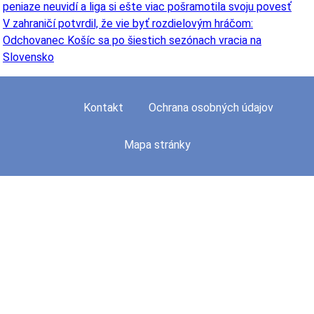
peniaze neuvidí a liga si ešte viac pošramotila svoju povesť
V zahraničí potvrdil, že vie byť rozdielovým hráčom:
Odchovanec Košíc sa po šiestich sezónach vracia na
Slovensko
Kontakt
Ochrana osobných údajov
Mapa stránky