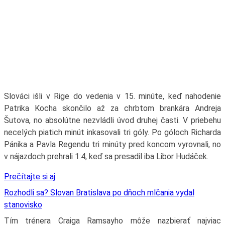
Slováci išli v Rige do vedenia v 15. minúte, keď nahodenie
Patrika Kocha skončilo až za chrbtom brankára Andreja
Šutova, no absolútne nezvládli úvod druhej časti. V priebehu
necelých piatich minút inkasovali tri góly. Po góloch Richarda
Pánika a Pavla Regendu tri minúty pred koncom vyrovnali, no
v nájazdoch prehrali 1:4, keď sa presadil iba Libor Hudáček.
Prečítajte si aj
Rozhodli sa? Slovan Bratislava po dňoch mlčania vydal
stanovisko
Tím trénera Craiga Ramsayho môže nazbierať najviac