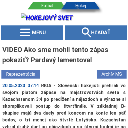
MENU
HĽADAŤ
VIDEO Ako sme mohli tento zápas
pokaziť? Pardavý lamentoval
Reprezentácia
Archív MS
20.05.2023 07:14
RIGA - Slovenskí hokejisti prehrali vo
svojom piatom zápase na majstrovstvách sveta s
Kazachstanom 3:4 po predĺžení a nájazdoch a výrazne si
skomplikovali postup do štvrťfinále. V základnej B-
skupine majú dva duely pred koncom na konte len päť
bodov, o tri menej ako štvrté Lotyšsko. Kazachstan
vyhral druhý duel po nájazdoch a so štyrmi bodmi je na