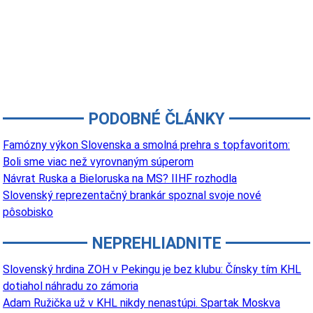
PODOBNÉ ČLÁNKY
Famózny výkon Slovenska a smolná prehra s topfavoritom:
Boli sme viac než vyrovnaným súperom
Návrat Ruska a Bieloruska na MS? IIHF rozhodla
Slovenský reprezentačný brankár spoznal svoje nové
pôsobisko
NEPREHLIADNITE
Slovenský hrdina ZOH v Pekingu je bez klubu: Čínsky tím KHL
dotiahol náhradu zo zámoria
Adam Ružička už v KHL nikdy nenastúpi. Spartak Moskva