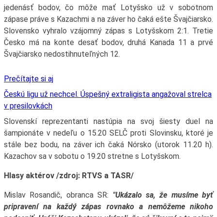
jedenásť bodov, čo môže mať Lotyšsko už v sobotnom
zápase práve s Kazachmi a na záver ho čaká ešte Švajčiarsko.
Slovensko vyhralo vzájomný zápas s Lotyšskom 2:1. Tretie
Česko má na konte desať bodov, druhá Kanada 11 a prvé
Švajčiarsko nedostihnuteľných 12.
Prečítajte si aj
Českú ligu už nechcel. Úspešný extraligista angažoval strelca
v presilovkách
Slovenskí reprezentanti nastúpia na svoj šiesty duel na
šampionáte v nedeľu o 15.20 SELČ proti Slovinsku, ktoré je
stále bez bodu, na záver ich čaká Nórsko (utorok 11.20 h).
Kazachov sa v sobotu o 19.20 stretne s Lotyšskom.
Hlasy aktérov /zdroj: RTVS a TASR/
Mislav Rosandič, obranca SR:
"Ukázalo sa, že musíme byť
pripravení na každý zápas rovnako a nemôžeme nikoho