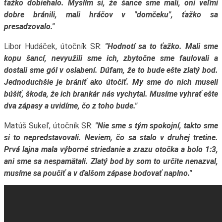
ťažko dobiehalo. Myslím si, že šance sme mali, oni veľmi
dobre bránili, mali hráčov v "domčeku", ťažko sa
presadzovalo."
Libor Hudáček, útočník SR:
"Hodnotí sa to ťažko. Mali sme
kopu šancí, nevyužili sme ich, zbytočne sme faulovali a
dostali sme gól v oslabení. Dúfam, že to bude ešte zlatý bod.
Jednoduchšie je brániť ako útočiť. My sme do nich museli
búšiť, škoda, že ich brankár nás vychytal. Musíme vyhrať ešte
dva zápasy a uvidíme, čo z toho bude."
Matúš Sukeľ, útočník SR:
"Nie sme s tým spokojní, takto sme
si to nepredstavovali. Neviem, čo sa stalo v druhej tretine.
Prvá lajna mala výborné striedanie a zrazu otočka a bolo 1:3,
ani sme sa nespamätali. Zlatý bod by som to určite nenazval,
musíme sa poučiť a v ďalšom zápase bodovať naplno."