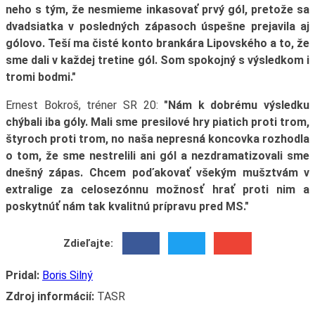
neho s tým, že nesmieme inkasovať prvý gól, pretože sa
dvadsiatka v posledných zápasoch úspešne prejavila aj
gólovo. Teší ma čisté konto brankára Lipovského a to, že
sme dali v každej tretine gól. Som spokojný s výsledkom i
tromi bodmi."
Ernest Bokroš, tréner SR 20:
"Nám k dobrému výsledku
chýbali iba góly. Mali sme presilové hry piatich proti trom,
štyroch proti trom, no naša nepresná koncovka rozhodla
o tom, že sme nestrelili ani gól a nezdramatizovali sme
dnešný zápas. Chcem poďakovať všekým mušztvám v
extralige za celosezónnu možnosť hrať proti nim a
poskytnúť nám tak kvalitnú prípravu pred MS."
Zdieľajte:
Pridal:
Boris Silný
Zdroj informácií:
TASR