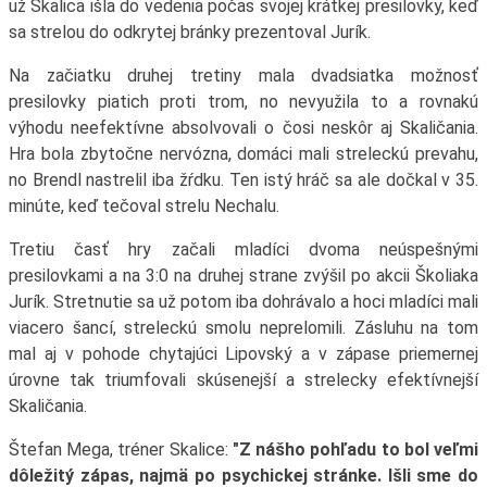
už Skalica išla do vedenia počas svojej krátkej presilovky, keď
sa strelou do odkrytej bránky prezentoval Jurík.
Na začiatku druhej tretiny mala dvadsiatka možnosť
presilovky piatich proti trom, no nevyužila to a rovnakú
výhodu neefektívne absolvovali o čosi neskôr aj Skaličania.
Hra bola zbytočne nervózna, domáci mali streleckú prevahu,
no Brendl nastrelil iba žŕdku. Ten istý hráč sa ale dočkal v 35.
minúte, keď tečoval strelu Nechalu.
Tretiu časť hry začali mladíci dvoma neúspešnými
presilovkami a na 3:0 na druhej strane zvýšil po akcii Školiaka
Jurík. Stretnutie sa už potom iba dohrávalo a hoci mladíci mali
viacero šancí, streleckú smolu neprelomili. Zásluhu na tom
mal aj v pohode chytajúci Lipovský a v zápase priemernej
úrovne tak triumfovali skúsenejší a strelecky efektívnejší
Skaličania.
Štefan Mega, tréner Skalice:
"Z nášho pohľadu to bol veľmi
dôležitý zápas, najmä po psychickej stránke. Išli sme do