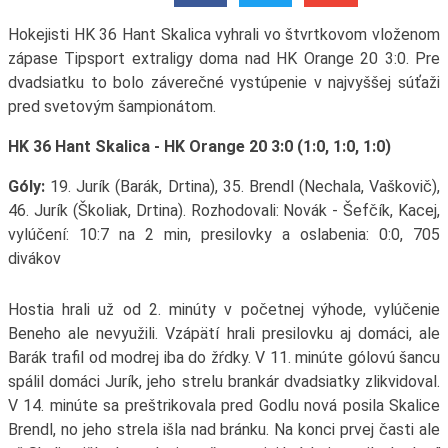
Hokejisti HK 36 Hant Skalica vyhrali vo štvrtkovom vloženom
zápase Tipsport extraligy doma nad HK Orange 20 3:0. Pre
dvadsiatku to bolo záverečné vystúpenie v najvyššej súťaži
pred svetovým šampionátom.
HK 36 Hant Skalica - HK Orange 20 3:0 (1:0, 1:0, 1:0)
Góly:
19. Jurík (Barák, Drtina), 35. Brendl (Nechala, Vaškovič),
46. Jurík (Školiak, Drtina). Rozhodovali: Novák - Šefčík, Kacej,
vylúčení: 10:7 na 2 min, presilovky a oslabenia: 0:0, 705
divákov
Hostia hrali už od 2. minúty v početnej výhode, vylúčenie
Beneho ale nevyužili. Vzápätí hrali presilovku aj domáci, ale
Barák trafil od modrej iba do žŕdky. V 11. minúte gólovú šancu
spálil domáci Jurík, jeho strelu brankár dvadsiatky zlikvidoval.
V 14. minúte sa preštrikovala pred Godlu nová posila Skalice
Brendl, no jeho strela išla nad bránku. Na konci prvej časti ale