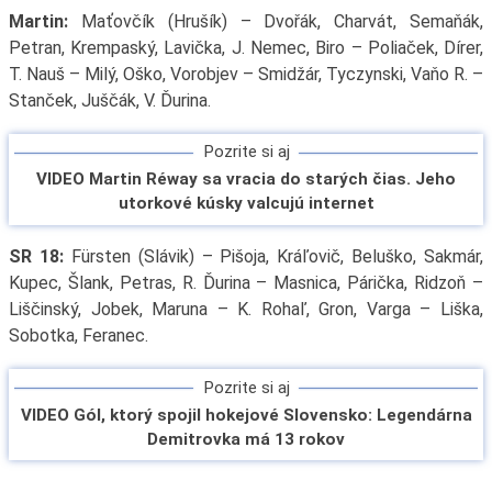
Martin:
Maťovčík (Hrušík) – Dvořák, Charvát, Semaňák,
Petran, Krempaský, Lavička, J. Nemec, Biro – Poliaček, Dírer,
T. Nauš – Milý, Oško, Vorobjev – Smidžár, Tyczynski, Vaňo R. –
Stanček, Juščák, V. Ďurina.
Pozrite si aj
VIDEO Martin Réway sa vracia do starých čias. Jeho
utorkové kúsky valcujú internet
SR 18:
Fürsten (Slávik) – Pišoja, Kráľovič, Beluško, Sakmár,
Kupec, Šlank, Petras, R. Ďurina – Masnica, Párička, Ridzoň –
Liščinský, Jobek, Maruna – K. Rohaľ, Gron, Varga – Liška,
Sobotka, Feranec.
Pozrite si aj
VIDEO Gól, ktorý spojil hokejové Slovensko: Legendárna
Demitrovka má 13 rokov