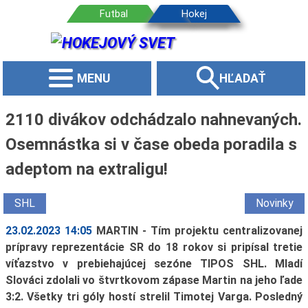
MENU
HĽADAŤ
2110 divákov odchádzalo nahnevaných.
Osemnástka si v čase obeda poradila s
adeptom na extraligu!
SHL
Novinky
23.02.2023 14:05
MARTIN - Tím projektu centralizovanej
prípravy reprezentácie SR do 18 rokov si pripísal tretie
víťazstvo v prebiehajúcej sezóne TIPOS SHL. Mladí
Slováci zdolali vo štvrtkovom zápase Martin na jeho ľade
3:2. Všetky tri góly hostí strelil Timotej Varga. Posledný