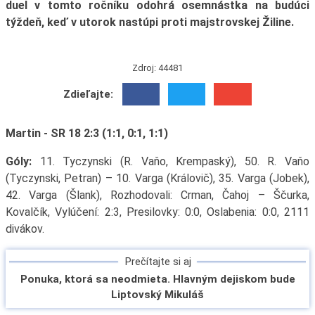
duel v tomto ročníku odohrá osemnástka na budúci
týždeň, keď v utorok nastúpi proti majstrovskej Žiline.
Zdroj: 44481
Zdieľajte:
Martin - SR 18 2:3 (1:1, 0:1, 1:1)
Góly:
11. Tyczynski (R. Vaňo, Krempaský), 50. R. Vaňo
(Tyczynski, Petran) – 10. Varga (Královič), 35. Varga (Jobek),
42. Varga (Šlank), Rozhodovali: Crman, Čahoj – Ščurka,
Kovalčík, Vylúčení: 2:3, Presilovky: 0:0, Oslabenia: 0:0, 2111
divákov.
Prečítajte si aj
Ponuka, ktorá sa neodmieta. Hlavným dejiskom bude
Liptovský Mikuláš