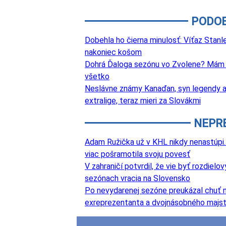
PODO
Dobehla ho čierna minulosť: Víťaz Stanle
nakoniec košom
Dohrá Ďaloga sezónu vo Zvolene? Mám v
všetko
Neslávne známy Kanaďan, syn legendy a v
extralige, teraz mieri za Slovákmi
NEPR
Adam Ružička už v KHL nikdy nenastúpi. 
viac pošramotila svoju povesť
V zahraničí potvrdil, že vie byť rozdie
sezónach vracia na Slovensko
Po nevydarenej sezóne preukázal chuť na
exreprezentanta a dvojnásobného majst