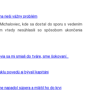
a rieši vážny problém
Michaloviec, kde sa dostal do sporu s vedením
m vtedy nesúhlasili so spôsobom ukončenia
 sa mi smiali do tváre, sme šokovaní...
klu povedú aj bývalí kapitáni
e napadol súpera a mlátil ho do krvi