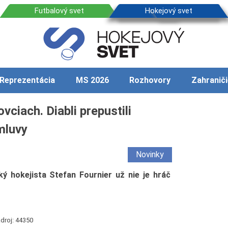
Reprezentácia
MS 2026
Rozhovory
Zahraniči
vciach. Diabli prepustili
mluvy
Novinky
ý hokejista Stefan Fournier už nie je hráč
droj: 44350