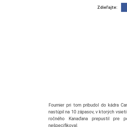
Zdieľajte:
Fournier pri tom pribudol do kádra Ca
nastúpil na 10 zápasov, v ktorých vsietil
ročného Kanaďana prepustil pre po
nešpecifikoval.