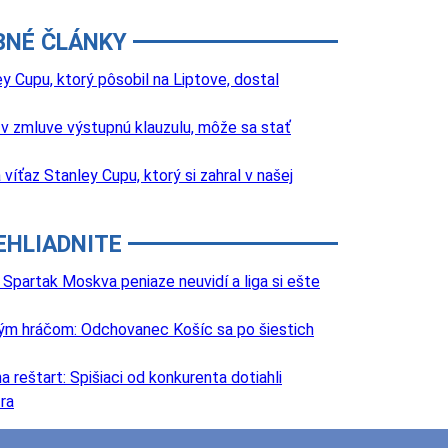
BNÉ ČLÁNKY
y Cupu, ktorý pôsobil na Liptove, dostal
 zmluve výstupnú klauzulu, môže sa stať
íťaz Stanley Cupu, ktorý si zahral v našej
EHLIADNITE
Spartak Moskva peniaze neuvidí a liga si ešte
lovým hráčom: Odchovanec Košíc sa po šiestich
 reštart: Spišiaci od konkurenta dotiahli
ra