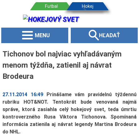
MENU
HĽADAŤ
Tichonov bol najviac vyhľadávaným
menom týždňa, zatienil aj návrat
Brodeura
27.11.2014 16:49
Prinášame vám pravidelnú týždennú
rubriku HOT&NOT. Tentokrát bude venovaná najmä
správe, ktorá zasiahla celý hokejový svet, teda úmrtiu
kontroverzného Rusa Viktora Tichonova. Spomínaná
informácia zatienila aj návrat legendy Martina Brodeura
do NHL.