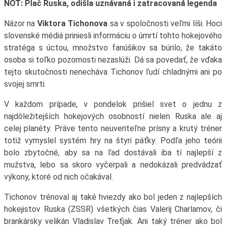
NOT: Plač Ruska, odišla uznávaná i zatracovaná legenda
Názor na
Viktora Tichonova
sa v spoločnosti veľmi líši. Hoci
slovenské médiá priniesli informáciu o úmrtí tohto hokejového
stratéga s úctou, množstvo fanúšikov sa búrilo, že takáto
osoba si toľko pozornosti nezaslúži. Dá sa povedať, že vďaka
tejto skutočnosti nenecháva Tichonov ľudí chladnými ani po
svojej smrti.
V každom prípade, v pondelok prišiel svet o jednu z
najdôležitejších hokejových osobností nielen Ruska ale aj
celej planéty. Práve tento neuveriteľne prísny a krutý tréner
totiž vymyslel systém hry na štyri päťky. Podľa jeho teórii
bolo zbytočné, aby sa na ľad dostávali iba tí najlepší z
mužstva, lebo sa skoro vyčerpali a nedokázali predvádzať
výkony, ktoré od nich očakával.
Tichonov trénoval aj také hviezdy ako bol jeden z najlepších
hokejistov Ruska (ZSSR) všetkých čias Valerij Charlamov, či
brankársky velikán Vladislav Treťjak. Ani taký tréner ako bol