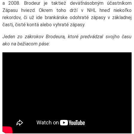
a 2008. Brodeur je taktiež deväťnásobným účastníkom
Zápasu hviezd. Okrem toho drží v NHL hneď niekoľko
rekordov, či už ide brankárske odohraté zápasy v základnej
časti, čisté kontá alebo vyhraté zápasy.
Jeden zo zákrokov Brodeura, ktoré predvádzal svojho času
ako na bežiacom páse: