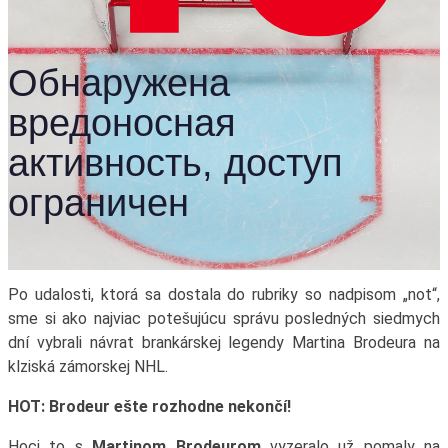
Po udalosti, ktorá sa dostala do rubriky so nadpisom „not“,
sme si ako najviac potešujúcu správu posledných siedmych
dní vybrali návrat brankárskej legendy Martina Brodeura na
klziská zámorskej NHL.
HOT: Brodeur ešte rozhodne nekončí!
Hoci to s
Martinom Brodeurom
vyzeralo už pomaly na