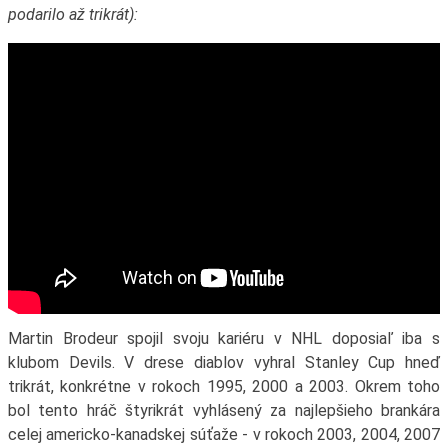
podarilo až trikrát):
Martin Brodeur spojil svoju kariéru v NHL doposiaľ iba s
klubom Devils. V drese diablov vyhral Stanley Cup hneď
trikrát, konkrétne v rokoch 1995, 2000 a 2003. Okrem toho
bol tento hráč štyrikrát vyhlásený za najlepšieho brankára
celej americko-kanadskej súťaže - v rokoch 2003, 2004, 2007