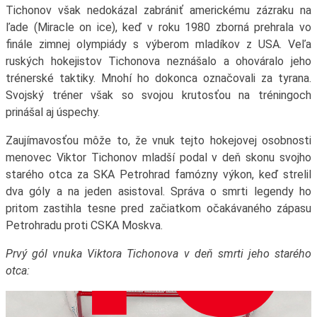
Tichonov však nedokázal zabrániť americkému zázraku na
ľade (Miracle on ice), keď v roku 1980 zborná prehrala vo
finále zimnej olympiády s výberom mladíkov z USA. Veľa
ruských hokejistov Tichonova neznášalo a ohováralo jeho
trénerské taktiky. Mnohí ho dokonca označovali za tyrana.
Svojský tréner však so svojou krutosťou na tréningoch
prinášal aj úspechy.
Zaujímavosťou môže to, že vnuk tejto hokejovej osobnosti
menovec Viktor Tichonov mladší podal v deň skonu svojho
starého otca za SKA Petrohrad famózny výkon, keď strelil
dva góly a na jeden asistoval. Správa o smrti legendy ho
pritom zastihla tesne pred začiatkom očakávaného zápasu
Petrohradu proti CSKA Moskva.
Prvý gól vnuka Viktora Tichonova v deň smrti jeho starého
otca: