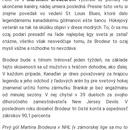
ukončenie kariéry, nádej umiera posledná. Presne túto vetu si
zrejme povedali vo vedení St. Louis Blues, ktoré dalo
legendárnemu kanadskému gólmanovi ešte šancu. Hokejový
veterán sa tak na skúšku objaví v drese modrých. To, či sa mu
ozaj podarí presadiť na ľade najlepšej ligy sveta je zatiaľ
otázne, všetko však nesvedčuje tomu, že Brodeur to ozaj
myslí vážne a rozhodne to nevzdáva.
Brodeur bude s tímom trénovať jeden týždeň, na základe
tejto skúsenosti sa už mužstvo s hráčom dohodne, ako ďalej.
V každom prípade, Kanaďan je dnes považovaný za hrajúcu
legendu a jeho odchod z ľadových arén by pre svetový hokej
znamenal určitú formu zármutku. Brankár je bez angažmánu
od minulej sezóny. V nej chytal v 39 dueloch za svojho
dlhoročného zamestnávateľa New Jersey Devils. V
poslednom roku dosiahol Brodeur tri čisté kontá a úspešnosť
zákrokov 90,1 percenta.
Prvý gól Martina Brodeura v NHL (v zámorskej lige sa mu to