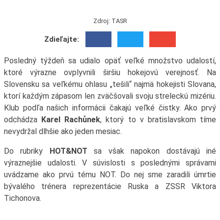
Zdroj: TASR
Zdieľajte:
Posledný týždeň sa udialo opäť veľké množstvo udalostí,
ktoré výrazne ovplyvnili širšiu hokejovú verejnosť. Na
Slovensku sa veľkému ohlasu „tešili“ najmä hokejisti Slovana,
ktorí každým zápasom len zväčšovali svoju streleckú mizériu.
Klub podľa našich informácii čakajú veľké čistky. Ako prvý
odchádza
Karel Rachůnek
, ktorý to v bratislavskom tíme
nevydržal dlhšie ako jeden mesiac.
Do rubriky
HOT&NOT
sa však napokon dostávajú iné
výraznejšie udalosti. V súvislosti s poslednými správami
uvádzame ako prvú tému NOT. Do nej sme zaradili úmrtie
bývalého trénera reprezentácie Ruska a ZSSR Viktora
Tichonova.