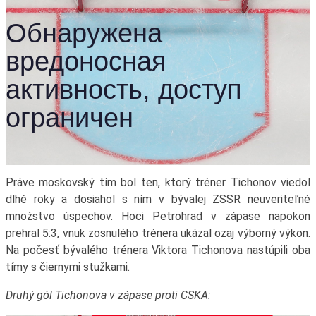
Práve moskovský tím bol ten, ktorý tréner Tichonov viedol
dlhé roky a dosiahol s ním v bývalej ZSSR neuveriteľné
množstvo úspechov. Hoci Petrohrad v zápase napokon
prehral 5:3, vnuk zosnulého trénera ukázal ozaj výborný výkon.
Na počesť bývalého trénera Viktora Tichonova nastúpili oba
tímy s čiernymi stužkami.
Druhý gól Tichonova v zápase proti CSKA: