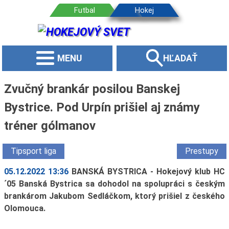
MENU
HĽADAŤ
Zvučný brankár posilou Banskej
Bystrice. Pod Urpín prišiel aj známy
tréner gólmanov
Tipsport liga
Prestupy
05.12.2022 13:36
BANSKÁ BYSTRICA - Hokejový klub HC
´05 Banská Bystrica sa dohodol na spolupráci s českým
brankárom Jakubom Sedláčkom, ktorý prišiel z českého
Olomouca.