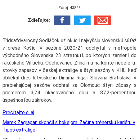
Zdroj: 43823
Zdieľajte:
Tridsaťdvaročný Sedláček už okúsil najvyššiu slovenskú súťaž
v drese Košíc. V sezóne 2020/21 odchytal v metropole
východného Slovenska 23 stretnutí, po ktorých zamieril do
rakúskeho Villachu. Odchovanec Zlína má na konte necelé tri
stovky zápasov v českej extralige a štyri sezóny v KHL, keď
obliekal dres lotyšského Dinama Riga i Slovana Bratislava. V
prebiehajúcej sezóne odohral za Olomouc štyri zápasy s
priemerom 3,24 inkasovaného gólu a 87,2-percentnou
úspešnosťou zákrokov.
Prečítajte si aj
Marek Zagrapan skončil s hokejom. Začína trénerskú kariéru v
Tipos extralige