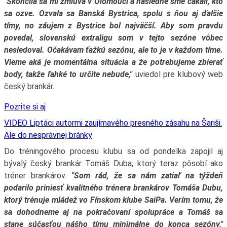
"Skončila sa mi zmluva v Olomouci a následne sme čakali, kto
sa ozve. Ozvala sa Banská Bystrica, spolu s ňou aj ďalšie
tímy, no záujem z Bystrice bol najväčší. Aby som pravdu
povedal, slovenskú extraligu som v tejto sezóne vôbec
nesledoval. Očakávam ťažkú sezónu, ale to je v každom tíme.
Vieme aká je momentálna situácia a že potrebujeme zbierať
body, takže ľahké to určite nebude,"
uviedol pre klubový web
český brankár.
Pozrite si aj
VIDEO Liptáci autormi zaujímavého presného zásahu na Šariši.
Ale do nesprávnej bránky
Do tréningového procesu klubu sa od pondelka zapojil aj
bývalý český brankár Tomáš Duba, ktorý teraz pôsobí ako
tréner brankárov.
"Som rád, že sa nám zatiaľ na týždeň
podarilo priniesť kvalitného trénera brankárov Tomáša Dubu,
ktorý trénuje mládež vo Fínskom klube SaiPa. Verím tomu, že
sa dohodneme aj na pokračovaní spolupráce a Tomáš sa
stane súčasťou nášho tímu minimálne do konca sezóny,"