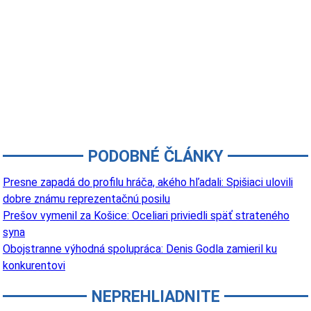
PODOBNÉ ČLÁNKY
Presne zapadá do profilu hráča, akého hľadali: Spišiaci ulovili
dobre známu reprezentačnú posilu
Prešov vymenil za Košice: Oceliari priviedli späť strateného
syna
Obojstranne výhodná spolupráca: Denis Godla zamieril ku
konkurentovi
NEPREHLIADNITE