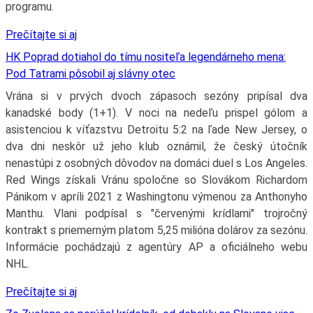
programu.
Prečítajte si aj
HK Poprad dotiahol do tímu nositeľa legendárneho mena:
Pod Tatrami pôsobil aj slávny otec
Vrána si v prvých dvoch zápasoch sezóny pripísal dva
kanadské body (1+1). V noci na nedeľu prispel gólom a
asistenciou k víťazstvu Detroitu 5:2 na ľade New Jersey, o
dva dni neskôr už jeho klub oznámil, že český útočník
nenastúpi z osobných dôvodov na domáci duel s Los Angeles.
Red Wings získali Vránu spoločne so Slovákom Richardom
Pánikom v apríli 2021 z Washingtonu výmenou za Anthonyho
Manthu. Vlani podpísal s "červenými krídlami" trojročný
kontrakt s priemerným platom 5,25 milióna dolárov za sezónu.
Informácie pochádzajú z agentúry AP a oficiálneho webu
NHL.
Prečítajte si aj