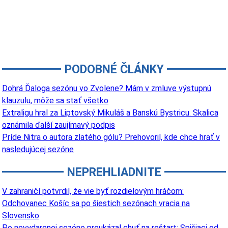
PODOBNÉ ČLÁNKY
Dohrá Ďaloga sezónu vo Zvolene? Mám v zmluve výstupnú
klauzulu, môže sa stať všetko
Extraligu hral za Liptovský Mikuláš a Banskú Bystricu. Skalica
oznámila ďalší zaujímavý podpis
Príde Nitra o autora zlatého gólu? Prehovoril, kde chce hrať v
nasledujúcej sezóne
NEPREHLIADNITE
V zahraničí potvrdil, že vie byť rozdielovým hráčom:
Odchovanec Košíc sa po šiestich sezónach vracia na
Slovensko
Po nevydarenej sezóne preukázal chuť na reštart: Spišiaci od