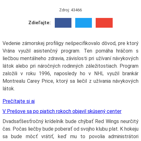
Zdroj: 43466
Zdieľajte:
Vedenie zámorskej profiligy nešpecifikovalo dôvod, pre ktorý
Vrána využil asistenčný program. Ten pomáha hráčom s
liečbou mentálneho zdravia, závislosti pri užívaní návykových
látok alebo pri náročných rodinných záležitostiach. Program
založili v roku 1996, naposledy ho v NHL využil brankár
Montrealu Carey Price, ktorý sa liečil z užívania návykových
látok.
Prečítajte si aj
V Prešove sa po piatich rokoch objavil skúsený center
Dvadsaťšesťročný krídelník bude chýbať Red Wings neurčitý
čas. Počas liečby bude poberať od svojho klubu plat. K hokeju
sa bude môcť vrátiť, keď mu to povolia administrátori