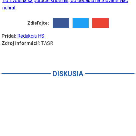
Zo Zvolena sa porúčal krídelník, od debaklu na Slovane viac
nehral
Zdieľajte:
Pridal:
Redakcia HS
Zdroj informácií:
TASR
DISKUSIA