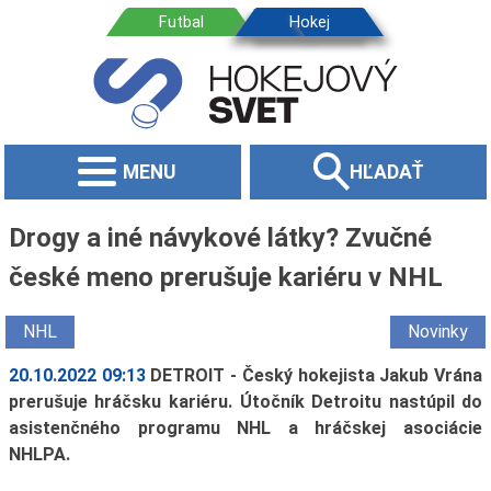
MENU
HĽADAŤ
Drogy a iné návykové látky? Zvučné
české meno prerušuje kariéru v NHL
NHL
Novinky
20.10.2022 09:13
DETROIT - Český hokejista Jakub Vrána
prerušuje hráčsku kariéru. Útočník Detroitu nastúpil do
asistenčného programu NHL a hráčskej asociácie
NHLPA.