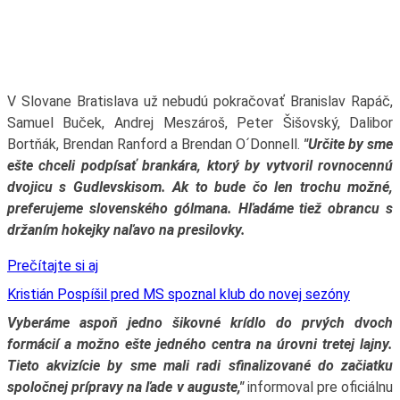
V Slovane Bratislava už nebudú pokračovať Branislav Rapáč,
Samuel Buček, Andrej Meszároš, Peter Šišovský, Dalibor
Bortňák, Brendan Ranford a Brendan O´Donnell.
"Určite by sme
ešte chceli podpísať brankára, ktorý by vytvoril rovnocennú
dvojicu s Gudlevskisom. Ak to bude čo len trochu možné,
preferujeme slovenského gólmana. Hľadáme tiež obrancu s
držaním hokejky naľavo na presilovky.
Prečítajte si aj
Kristián Pospíšil pred MS spoznal klub do novej sezóny
Vyberáme aspoň jedno šikovné krídlo do prvých dvoch
formácií a možno ešte jedného centra na úrovni tretej lajny.
Tieto akvizície by sme mali radi sfinalizované do začiatku
spoločnej prípravy na ľade v auguste,"
informoval pre oficiálnu