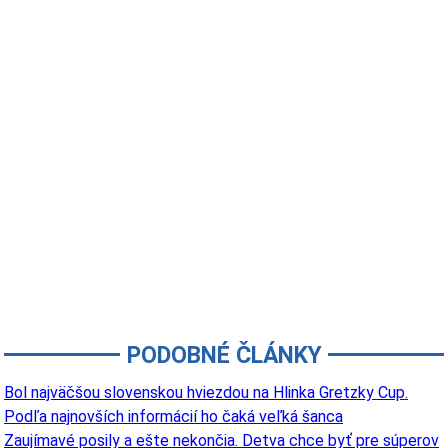
PODOBNÉ ČLÁNKY
Bol najväčšou slovenskou hviezdou na Hlinka Gretzky Cup.
Podľa najnovších informácií ho čaká veľká šanca
Zaujímavé posily a ešte nekončia. Detva chce byť pre súperov