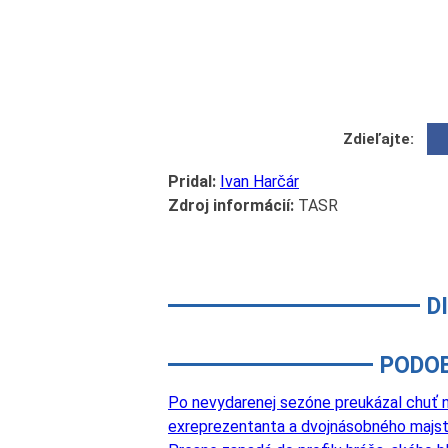
Zdieľajte:
Pridal:
Ivan Harčár
Zdroj informácií:
TASR
D
PODO
Po nevydarenej sezóne preukázal chuť na
exreprezentanta a dvojnásobného majst