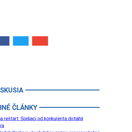
ISKUSIA
BNÉ ČLÁNKY
 reštart: Spišiaci od konkurenta dotiahli
ra