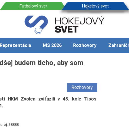
Reprezentácia
MS 2026
Rozhovory
Zahraniči
dšej budem ticho, aby som
Rozhovory
ti HKM Zvolen zvíťazili v 45. kole Tipos
1.
droj: 38888