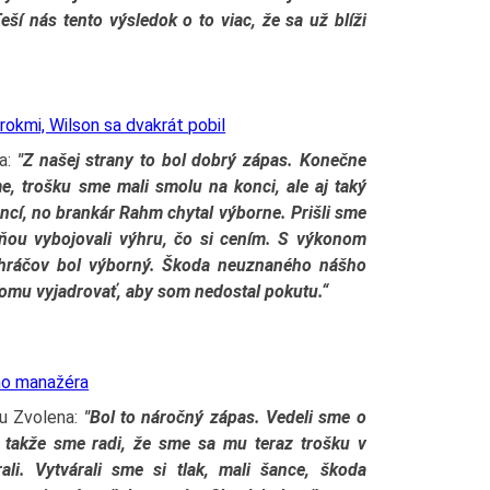
eší nás tento výsledok o to viac, že sa už blíži
okmi, Wilson sa dvakrát pobil
va:
"Z našej strany to bol dobrý zápas. Konečne
e, trošku sme mali smolu na konci, ale aj taký
ancí, no brankár Rahm chytal výborne. Prišli sme
 ňou vybojovali výhru, čo si cením. S výkonom
 hráčov bol výborný. Škoda neuznaného nášho
tomu vyjadrovať, aby som nedostal pokutu.“
ho manažéra
lu Zvolena:
"Bol to náročný zápas. Vedeli sme o
 takže sme radi, že sme sa mu teraz trošku v
ali. Vytvárali sme si tlak, mali šance, škoda