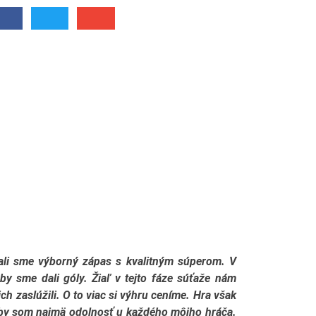
ali sme výborný zápas s kvalitným súperom. V
by sme dali góly. Žiaľ v tejto fáze súťaže nám
ch zaslúžili. O to viac si výhru ceníme. Hra však
 by som najmä odolnosť u každého môjho hráča.