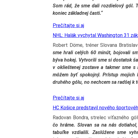
Som rád, že sme dali rozdielový gól. T
koniec základnej časti.“
Prečítajte si aj
NHL: Halák vychytal Washington 31 zákr
Robert Döme, tréner Slovana Bratisla
sme hrali celých 60 minút, bojovali sm
býva hokej. Vytvorili sme si dostatok š
v oklieštenej zostave a takmer sme s
môžem byť spokojný. Prístup mojich
druhého gólu, no nechcem sa radšej k 
Prečítajte si aj
HC Košice predstavil nového športové
Radovan Bondra, strelec víťazného gó
čo hráme. Slovan sa na nás dotiahol,
tabuľke vzdialili. Zaslúžene sme vyhr