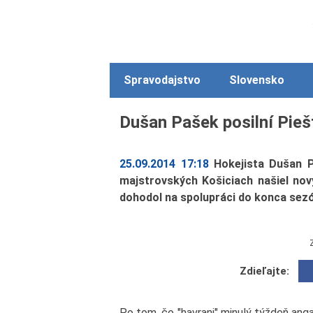
Spravodajstvo
Slovensko
Dušan Pašek posilní Pieš
25.09.2014 17:18
Hokejista Dušan 
majstrovských Košiciach našiel no
dohodol na spolupráci do konca sez
Zdieľajte:
Po tom, čo "havrani" minulý týždeň anga