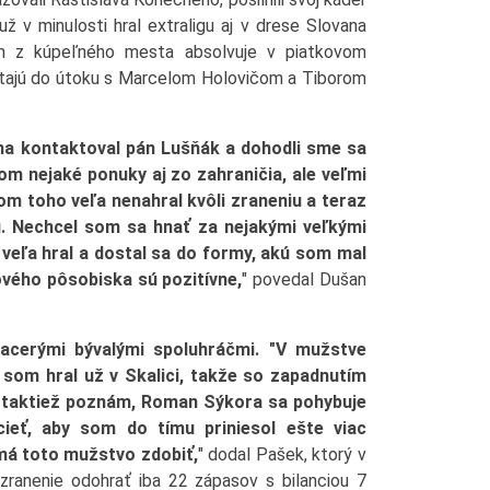
ž v minulosti hral extraligu aj v drese Slovana
tím z kúpeľného mesta absolvuje v piatkovom
čítajú do útoku s Marcelom Holovičom a Tiborom
a kontaktoval pán Lušňák a dohodli sme sa
m nejaké ponuky aj zo zahraničia, ale veľmi
om toho veľa nenahral kvôli zraneniu a teraz
u. Nechcel som sa hnať za nejakými veľkými
 veľa hral a dostal sa do formy, akú som mal
vého pôsobiska sú pozitívne,
" povedal Dušan
viacerými bývalými spoluhráčmi. "V mužstve
 som hral už v Skalici, takže so zapadnutím
v taktiež poznám, Roman Sýkora sa pohybuje
ieť, aby som do tímu priniesol ešte viac
má toto mužstvo zdobiť,
" dodal Pašek, ktorý v
 zranenie odohrať iba 22 zápasov s bilanciou 7