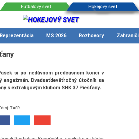
Reprezentácia
MS 2026
Rozhovory
Zahraniči
ťany
Pašek si po nedávnom predčasnom konci v
vý angažmán. Dvadsaťdeväťročný útočník sa
óny s extraligovým klubom ŠHK 37 Piešťany.
Zdroj: TASR
žovali Rastislava Konečného, posilnili svoj káder