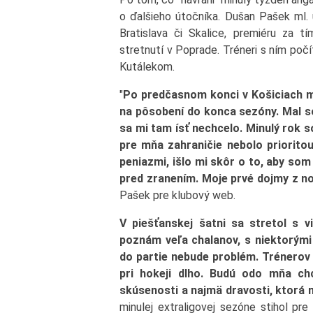
o ďalšieho útočníka. Dušan Pašek ml. u
Bratislava či Skalice, premiéru za 
stretnutí v Poprade. Tréneri s ním po
Kutálekom.
"
Po predčasnom konci v Košiciach m
na pôsobení do konca sezóny. Mal so
sa mi tam ísť nechcelo. Minulý rok s
pre mňa zahraničie nebolo priorito
peniazmi, išlo mi skôr o to, aby som
pred zranením. Moje prvé dojmy z no
Pašek pre klubový web.
V piešťanskej šatni sa stretol s 
poznám veľa chalanov, s niektorými
do partie nebude problém. Trénero
pri hokeji dlho. Budú odo mňa chc
skúsenosti a najmä dravosti, ktorá 
minulej extraligovej sezóne stihol pre