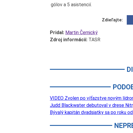
gólov a 5 asistencií.
Zdieľajte:
Pridal:
Martin Černický
Zdroj informácií:
TASR
D
PODO
VIDEO Zvolen po víťazstve novým lídro
Judd Blackwater debutoval v drese Nitry:
Bývalý kapitán dvadsiatky sa po roku o
NEPR