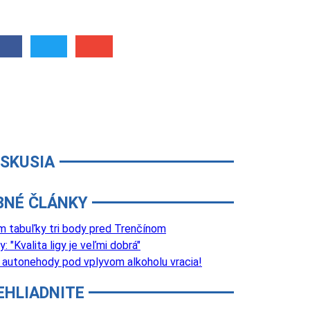
ISKUSIA
BNÉ ČLÁNKY
m tabuľky tri body pred Trenčínom
 "Kvalita ligy je veľmi dobrá"
d autonehody pod vplyvom alkoholu vracia!
EHLIADNITE