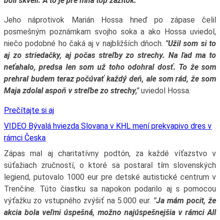
boli skvelí. A to je pre mňa top zážitok."
Jeho náprotivok Marián Hossa hneď po zápase čelil
posmešným poznámkam svojho soka a ako Hossa uviedol,
niečo podobné ho čaká aj v najbližších dňoch.
"Užil som si to
aj zo striedačky, aj počas streľby zo strechy. Na ľad ma to
neťahalo, predsa len som už toho odohral dosť. To že som
prehral budem teraz počúvať každý deň, ale som rád, že som
Maja zdolal aspoň v streľbe zo strechy,"
uviedol Hossa.
Prečítajte si aj
VIDEO Bývalá hviezda Slovana v KHL mení prekvapivo dres v
rámci Česka
Zápas mal aj charitatívny podtón, za každé víťazstvo v
súťažiach zručností, o ktoré sa postaral tím slovenských
legiend, putovalo 1000 eur pre detské autistické centrum v
Trenčíne. Túto čiastku sa napokon podarilo aj s pomocou
výťažku zo vstupného zvýšiť na 5.000 eur.
"Ja mám pocit, že
akcia bola veľmi úspešná, možno najúspešnejšia v rámci All