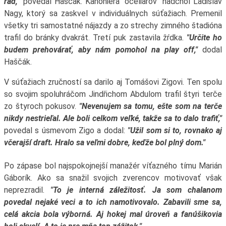
rád,"
povedal Haščák. Kanoniera "oceliarov" nadchol Ladislav
Nagy, ktorý sa zaskvel v individuálnych súťažiach. Premenil
všetky tri samostatné nájazdy a zo strechy zimného štadióna
trafil do bránky dvakrát. Tretí puk zastavila žŕdka.
"Určite ho
budem prehovárať, aby nám pomohol na play off,"
dodal
Haščák.
V súťažiach zručností sa darilo aj Tomášovi Zigovi. Ten spolu
so svojim spoluhráčom Jindřichom Abdulom trafil štyri terče
zo štyroch pokusov.
"Nevenujem sa tomu, ešte som na terče
nikdy nestrieľal. Ale boli celkom veľké, takže sa to dalo trafiť,"
povedal s úsmevom Zigo a dodal:
"Užil som si to, rovnako aj
včerajší draft. Hralo sa veľmi dobre, keďže bol plný dom."
Po zápase bol najspokojnejší manažér víťazného tímu Marián
Gáborík. Ako sa snažil svojich zverencov motivovať však
neprezradil.
"To je interná záležitosť. Ja som chalanom
povedal nejaké veci a to ich namotivovalo. Zabavili sme sa,
celá akcia bola výborná. Aj hokej mal úroveň a fanúšikovia