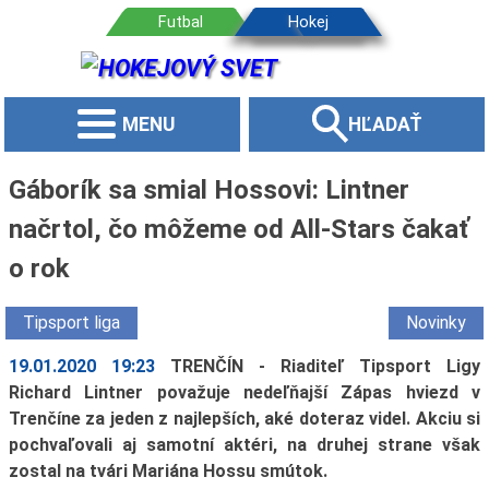
MENU
HĽADAŤ
Gáborík sa smial Hossovi: Lintner
načrtol, čo môžeme od All-Stars čakať
o rok
Tipsport liga
Novinky
19.01.2020 19:23
TRENČÍN - Riaditeľ Tipsport Ligy
Richard Lintner považuje nedeľňajší Zápas hviezd v
Trenčíne za jeden z najlepších, aké doteraz videl. Akciu si
pochvaľovali aj samotní aktéri, na druhej strane však
zostal na tvári Mariána Hossu smútok.