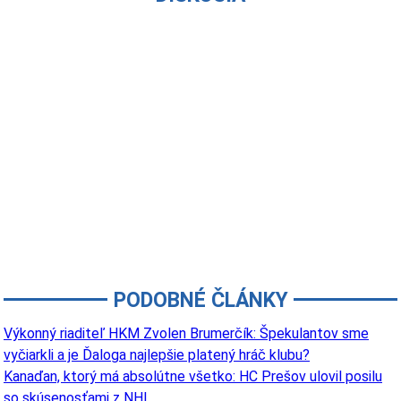
PODOBNÉ ČLÁNKY
Výkonný riaditeľ HKM Zvolen Brumerčík: Špekulantov sme
vyčiarkli a je Ďaloga najlepšie platený hráč klubu?
Kanaďan, ktorý má absolútne všetko: HC Prešov ulovil posilu
so skúsenosťami z NHL