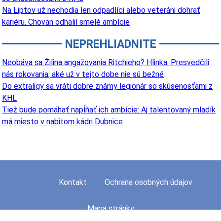
Na Liptov už nechodia len odpadlíci alebo veteráni dohrať
kariéru. Chovan odhalil smelé ambície
NEPREHLIADNITE
Neobáva sa Žilina angažovania Ritchieho? Hlinka: Presvedčili
nás rokovania, aké už v tejto dobe nie sú bežné
Do extraligy sa vráti dobre známy legionár so skúsenosťami z
KHL
Tiež bude pomáhať napĺňať ich ambície: Aj talentovaný mladík
má miesto v nabitom kádri Dubnice
Kontakt
Ochrana osobných údajov
Mapa stránky