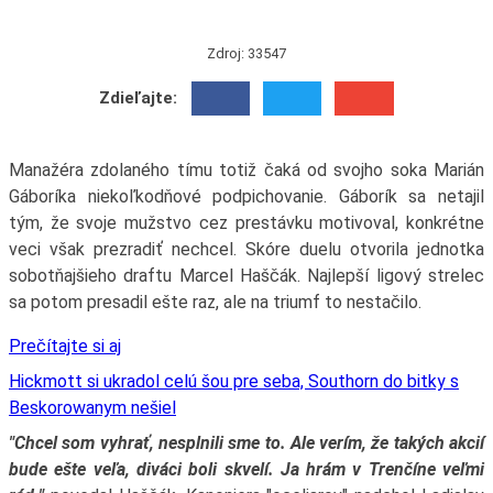
Zdroj: 33547
Zdieľajte:
Manažéra zdolaného tímu totiž čaká od svojho soka Marián
Gáboríka niekoľkodňové podpichovanie. Gáborík sa netajil
tým, že svoje mužstvo cez prestávku motivoval, konkrétne
veci však prezradiť nechcel. Skóre duelu otvorila jednotka
sobotňajšieho draftu Marcel Haščák. Najlepší ligový strelec
sa potom presadil ešte raz, ale na triumf to nestačilo.
Prečítajte si aj
Hickmott si ukradol celú šou pre seba, Southorn do bitky s
Beskorowanym nešiel
"Chcel som vyhrať, nesplnili sme to. Ale verím, že takých akcií
bude ešte veľa, diváci boli skvelí. Ja hrám v Trenčíne veľmi