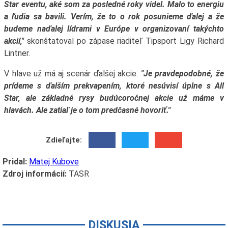
Star eventu, aké som za posledné roky videl. Malo to energiu
a ľudia sa bavili. Verím, že to o rok posunieme ďalej a že
budeme naďalej lídrami v Európe v organizovaní takýchto
akcií,"
skonštatoval po zápase riaditeľ Tipsport Ligy Richard
Lintner.
V hlave už má aj scenár ďalšej akcie.
"Je pravdepodobné, že
prídeme s ďalším prekvapením, ktoré nesúvisí úplne s All
Star, ale základné rysy budúcoročnej akcie už máme v
hlavách. Ale zatiaľ je o tom predčasné hovoriť."
Zdieľajte:
Pridal:
Matej Kubove
Zdroj informácií:
TASR
DISKUSIA