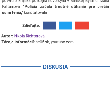
potvrdila krajská policajná hovorkyňa v Banskej Bystrici Mária
Faltániová.
"Polícia začala trestné stíhanie pre prečin
usmrtenia,"
konštatovala.
Zdieľajte:
Autor:
Nikola Richterová
Zdroje informácií:
hc05.sk, youtube.com
DISKUSIA