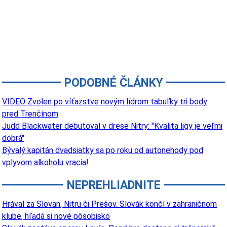
PODOBNÉ ČLÁNKY
VIDEO Zvolen po víťazstve novým lídrom tabuľky tri body
pred Trenčínom
Judd Blackwater debutoval v drese Nitry: "Kvalita ligy je veľmi
dobrá"
Bývalý kapitán dvadsiatky sa po roku od autonehody pod
vplyvom alkoholu vracia!
NEPREHLIADNITE
Hrával za Slovan, Nitru či Prešov. Slovák končí v zahraničnom
klube, hľadá si nové pôsobisko