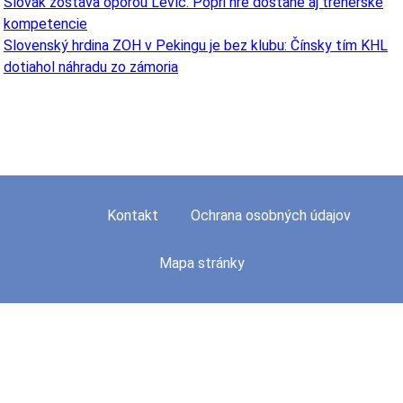
Slovák zostáva oporou Levíc. Popri hre dostane aj trénerské
kompetencie
Slovenský hrdina ZOH v Pekingu je bez klubu: Čínsky tím KHL
dotiahol náhradu zo zámoria
Kontakt
Ochrana osobných údajov
Mapa stránky