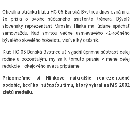
Oficiálna stránka klubu HC 05 Banská Bystrica dnes oznámila,
že prišla o svojho súčasného asistenta trénera. Bývalý
slovenský reprezentant Miroslav Hlinka mal údajne spáchať
samovraždu. Nad smrťou večne usmievavého 42-ročného
bývalého skvelého hokejistu, visí veľký otáznik.
Klub HC 05 Banská Bystrica už vyjadril úprimnú sústrasť celej
rodine a pozostalým, my sa k tomuto prianiu v mene celej
redakcie Hokejového sveta pripájame.
Pripomeňme si Hlinkove najkrajšie reprezentačné
obdobie, keď bol súčasťou tímu, ktorý vyhral na MS 2002
zlatú medailu.