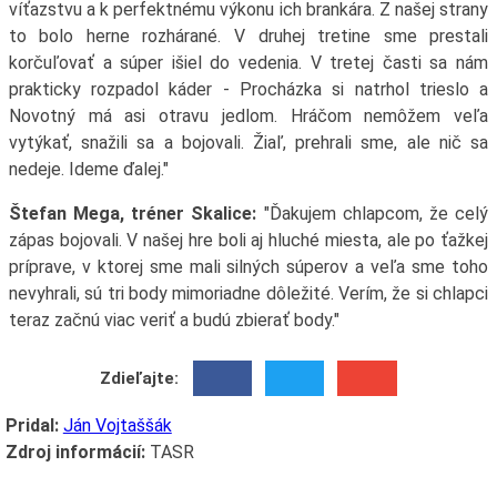
víťazstvu a k perfektnému výkonu ich brankára. Z našej strany
to bolo herne rozhárané. V druhej tretine sme prestali
korčuľovať a súper išiel do vedenia. V tretej časti sa nám
prakticky rozpadol káder - Procházka si natrhol trieslo a
Novotný má asi otravu jedlom. Hráčom nemôžem veľa
vytýkať, snažili sa a bojovali. Žiaľ, prehrali sme, ale nič sa
nedeje. Ideme ďalej."
Štefan Mega, tréner Skalice:
"Ďakujem chlapcom, že celý
zápas bojovali. V našej hre boli aj hluché miesta, ale po ťažkej
príprave, v ktorej sme mali silných súperov a veľa sme toho
nevyhrali, sú tri body mimoriadne dôležité. Verím, že si chlapci
teraz začnú viac veriť a budú zbierať body."
Zdieľajte:
Pridal:
Ján Vojtaššák
Zdroj informácií:
TASR