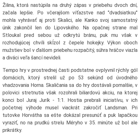
Žilina, ktorá nastúpila na druhý zápas v priebehu dvoch dní,
začala lepšie. Po včerajšom víťazstve nad "dvadsiatkou"
mohla vyhrávať aj proti Skalici, ale Kanko svoj samostatný
únik zakončil len do Lipovského. Na opačnej strane mal
Stloukal pred sebou už odkrytú bránu, puk mu však v
rozhodujúcej chvíli skĺzol z čepele hokejky. Výkon oboch
mužstiev bol v ďalšom priebehu rozpačitý, súhra hráčov viazla
a diváci veľa šancí nevideli.
Tempo hry v prostrednej časti podstatne ovplyvnil rýchly gól
domácich, ktorý strelil už po 53 sekúnd od úvodného
vhadzovania Horna. Skaličania sa do hry dostávali pomalšie, v
polovici stretnutia však rozohrali biliardovú akciu, na ktorej
konci bol Juraj Jurík - 1:1. Hostia prebrali iniciatívu, v ich
početnej výhode musel viackrát zakročiť Landsman. Pri
tutovke Horvátha sa ešte dokázal presunúť a puk lapačkou
vyraziť, no na prudkú strelu Méryho v 35. minúte už bol ale
prikrátky.