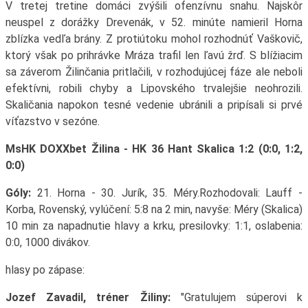
V tretej tretine domáci zvýšili ofenzívnu snahu. Najskôr
neuspel z dorážky Drevenák, v 52. minúte namieril Horna
zblízka vedľa brány. Z protiútoku mohol rozhodnúť Vaškovič,
ktorý však po prihrávke Mráza trafil len ľavú žrď. S blížiacim
sa záverom Žilinčania pritlačili, v rozhodujúcej fáze ale neboli
efektívni, robili chyby a Lipovského trvalejšie neohrozili.
Skaličania napokon tesné vedenie ubránili a pripísali si prvé
víťazstvo v sezóne.
MsHK DOXXbet Žilina - HK 36 Hant Skalica 1:2 (0:0, 1:2,
0:0)
Góly:
21. Horna - 30. Jurík, 35. Méry.Rozhodovali: Lauff -
Korba, Rovenský, vylúčení: 5:8 na 2 min, navyše: Méry (Skalica)
10 min za napadnutie hlavy a krku, presilovky: 1:1, oslabenia:
0:0, 1000 divákov.
hlasy po zápase:
Jozef Zavadil, tréner Žiliny:
"Gratulujem súperovi k