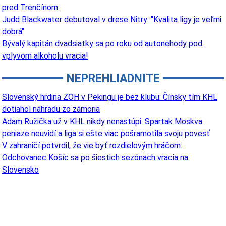
pred Trenčínom
Judd Blackwater debutoval v drese Nitry: "Kvalita ligy je veľmi
dobrá"
Bývalý kapitán dvadsiatky sa po roku od autonehody pod
vplyvom alkoholu vracia!
NEPREHLIADNITE
Slovenský hrdina ZOH v Pekingu je bez klubu: Čínsky tím KHL
dotiahol náhradu zo zámoria
Adam Ružička už v KHL nikdy nenastúpi. Spartak Moskva
peniaze neuvidí a liga si ešte viac pošramotila svoju povesť
V zahraničí potvrdil, že vie byť rozdielovým hráčom:
Odchovanec Košíc sa po šiestich sezónach vracia na
Slovensko