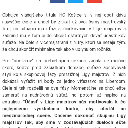
Obhajca vlaňajšieho titulu HC Košice si v nej opäť dáva
najvyššie ciele a chcel by získať už svoj ôsmy majstrovský
titul, no situáciu mu sťaží aj účinkovanie v Lige majstrov a
zabrániť mu v tom bude chcieť ostatných deväť účastníkov
súťaže. Na čele s vicemajstrami z Nitry, ktorí sa netaja tým,
že chcú skončiť minimálne tak ako v uplynulom ročníku.
Pre "oceliarov" sa prebiehajúca sezóna začala netradične
skoro, keďže pred začiatkom domácej súťaže absolvovali
štyri kolá skupinovej fázy prestížnej Ligy majstrov. Z nich
dokázali vyťažiť tri body za jedno víťazstvo na Libercom.
Ciele si tak rozdelili na dve fázy. Momentálne sa chcú ešte
zamerať na nadnárodnú súťaž, no potom už naplno na
extraligu.
"Účasť v Lige majstrov nás motivovala k čo
najlepšiemu vyskladaniu kádra, aby obstál na
medzinárodnej scéne. Chceme dokončiť skupinu Ligy
majstrov tak, aby sme v zostávajúcich dueloch ešte