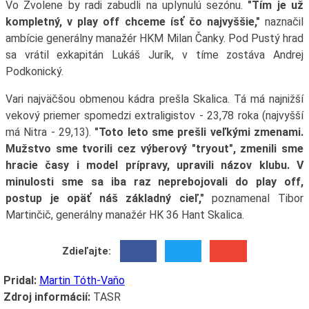
Vo Zvolene by radi zabudli na uplynulú sezónu.
"Tím je už
kompletný, v play off chceme ísť čo najvyššie,"
naznačil
ambície generálny manažér HKM Milan Čanky. Pod Pustý hrad
sa vrátil exkapitán Lukáš Jurík, v tíme zostáva Andrej
Podkonický.
Vari najväčšou obmenou kádra prešla Skalica. Tá má najnižší
vekový priemer spomedzi extraligistov - 23,78 roka (najvyšší
má Nitra - 29,13).
"Toto leto sme prešli veľkými zmenami.
Mužstvo sme tvorili cez výberový "tryout", zmenili sme
hracie časy i model prípravy, upravili názov klubu. V
minulosti sme sa iba raz neprebojovali do play off,
postup je opäť náš základný cieľ,"
poznamenal Tibor
Martinčič, generálny manažér HK 36 Hant Skalica.
Zdieľajte:
Pridal:
Martin Tóth-Vaňo
Zdroj informácií:
TASR