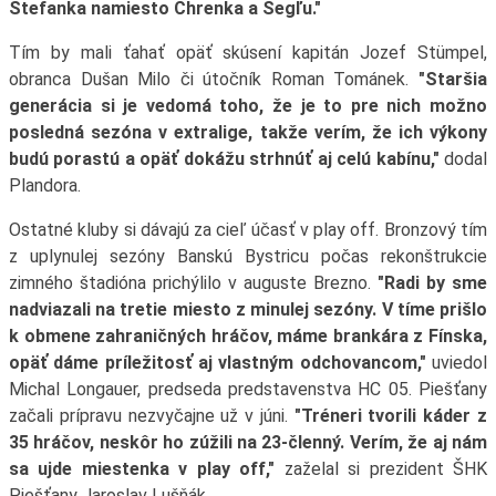
Štefanka namiesto Chrenka a Segľu."
Tím by mali ťahať opäť skúsení kapitán Jozef Stümpel,
obranca Dušan Milo či útočník Roman Tománek.
"Staršia
generácia si je vedomá toho, že je to pre nich možno
posledná sezóna v extralige, takže verím, že ich výkony
budú porastú a opäť dokážu strhnúť aj celú kabínu,"
dodal
Plandora.
Ostatné kluby si dávajú za cieľ účasť v play off. Bronzový tím
z uplynulej sezóny Banskú Bystricu počas rekonštrukcie
zimného štadióna prichýlilo v auguste Brezno.
"Radi by sme
nadviazali na tretie miesto z minulej sezóny. V tíme prišlo
k obmene zahraničných hráčov, máme brankára z Fínska,
opäť dáme príležitosť aj vlastným odchovancom,"
uviedol
Michal Longauer, predseda predstavenstva HC 05. Piešťany
začali prípravu nezvyčajne už v júni.
"Tréneri tvorili káder z
35 hráčov, neskôr ho zúžili na 23-členný. Verím, že aj nám
sa ujde miestenka v play off,"
zaželal si prezident ŠHK
Piešťany Jaroslav Lušňák.