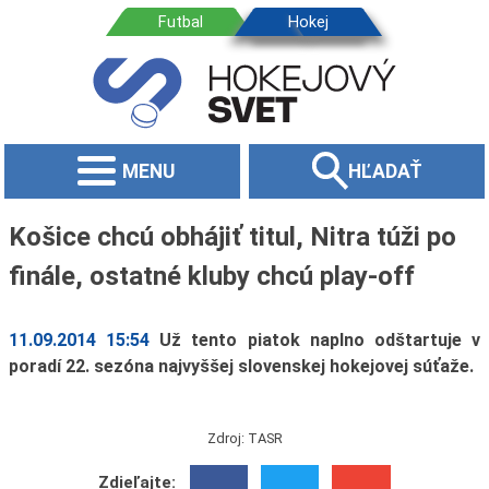
MENU
HĽADAŤ
Košice chcú obhájiť titul, Nitra túži po
finále, ostatné kluby chcú play-off
11.09.2014 15:54
Už tento piatok naplno odštartuje v
poradí 22. sezóna najvyššej slovenskej hokejovej súťaže.
Zdroj: TASR
Zdieľajte: