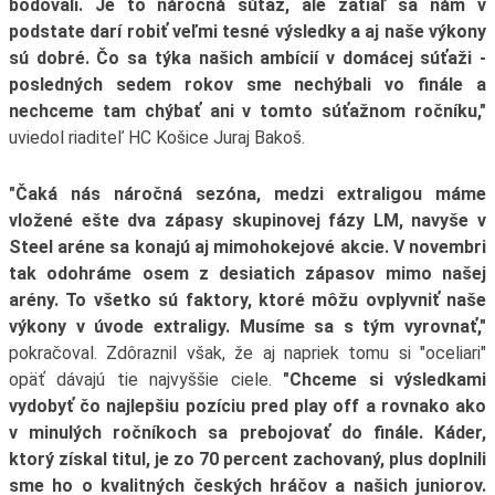
bodovali. Je to náročná súťaž, ale zatiaľ sa nám v
podstate darí robiť veľmi tesné výsledky a aj naše výkony
sú dobré. Čo sa týka našich ambícií v domácej súťaži -
posledných sedem rokov sme nechýbali vo finále a
nechceme tam chýbať ani v tomto súťažnom ročníku,"
uviedol riaditeľ HC Košice Juraj Bakoš.
"Čaká nás náročná sezóna, medzi extraligou máme
vložené ešte dva zápasy skupinovej fázy LM, navyše v
Steel aréne sa konajú aj mimohokejové akcie. V novembri
tak odohráme osem z desiatich zápasov mimo našej
arény. To všetko sú faktory, ktoré môžu ovplyvniť naše
výkony v úvode extraligy. Musíme sa s tým vyrovnať,"
pokračoval. Zdôraznil však, že aj napriek tomu si "oceliari"
opäť dávajú tie najvyššie ciele.
"Chceme si výsledkami
vydobyť čo najlepšiu pozíciu pred play off a rovnako ako
v minulých ročníkoch sa prebojovať do finále. Káder,
ktorý získal titul, je zo 70 percent zachovaný, plus doplnili
sme ho o kvalitných českých hráčov a našich juniorov.