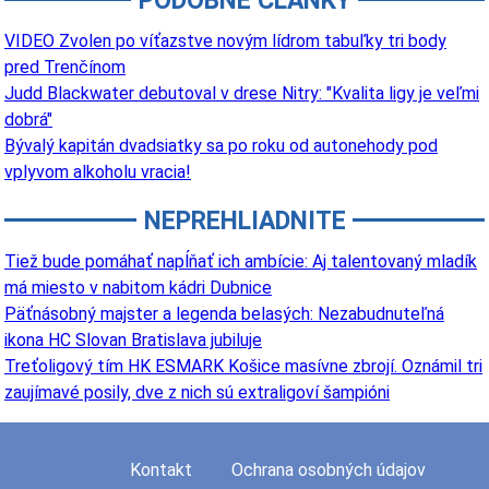
PODOBNÉ ČLÁNKY
VIDEO Zvolen po víťazstve novým lídrom tabuľky tri body
pred Trenčínom
Judd Blackwater debutoval v drese Nitry: "Kvalita ligy je veľmi
dobrá"
Bývalý kapitán dvadsiatky sa po roku od autonehody pod
vplyvom alkoholu vracia!
NEPREHLIADNITE
Tiež bude pomáhať napĺňať ich ambície: Aj talentovaný mladík
má miesto v nabitom kádri Dubnice
Päťnásobný majster a legenda belasých: Nezabudnuteľná
ikona HC Slovan Bratislava jubiluje
Treťoligový tím HK ESMARK Košice masívne zbrojí. Oznámil tri
zaujímavé posily, dve z nich sú extraligoví šampióni
Kontakt
Ochrana osobných údajov