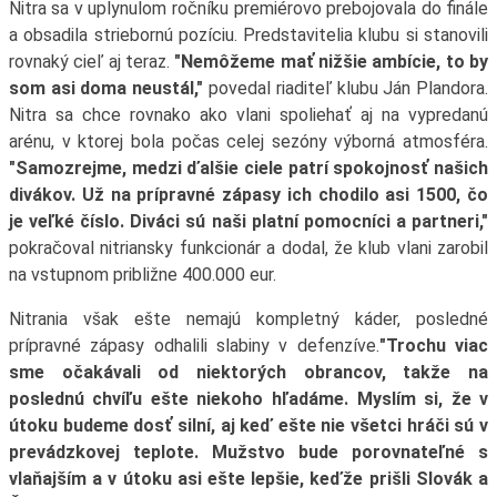
Nitra sa v uplynulom ročníku premiérovo prebojovala do finále
a obsadila striebornú pozíciu. Predstavitelia klubu si stanovili
rovnaký cieľ aj teraz.
"Nemôžeme mať nižšie ambície, to by
som asi doma neustál,"
povedal riaditeľ klubu Ján Plandora.
Nitra sa chce rovnako ako vlani spoliehať aj na vypredanú
arénu, v ktorej bola počas celej sezóny výborná atmosféra.
"Samozrejme, medzi ďalšie ciele patrí spokojnosť našich
divákov. Už na prípravné zápasy ich chodilo asi 1500, čo
je veľké číslo. Diváci sú naši platní pomocníci a partneri,"
pokračoval nitriansky funkcionár a dodal, že klub vlani zarobil
na vstupnom približne 400.000 eur.
Nitrania však ešte nemajú kompletný káder, posledné
prípravné zápasy odhalili slabiny v defenzíve.
"Trochu viac
sme očakávali od niektorých obrancov, takže na
poslednú chvíľu ešte niekoho hľadáme. Myslím si, že v
útoku budeme dosť silní, aj keď ešte nie všetci hráči sú v
prevádzkovej teplote. Mužstvo bude porovnateľné s
vlaňajším a v útoku asi ešte lepšie, keďže prišli Slovák a