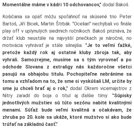
Momentálne máme v kádri 10 odchovancov,"
dodal Bakoš.
Košičania sa opäť môžu spoľahnúť na skúsené trio Peter
Bartoš, Jiří Bicek, Martin Štrbák. "Oceliari" nechýbali vo finále
play off v uplynulých siedmich ročníkoch. Bakoš priznáva, že
držať klub neustále na najvyšší priečkach je náročné, no
motivácia vyhrávať je stále silnejšia.
"Je to veľmi ťažké,
pretože každý rok aj ostatné kluby zbroja tak, aby
vyhrali. Samozrejme, musíme sa s tým vyrovnať a po
odchode Slovana z extraligy nás každoročne všetci
pasujú na obhajobu titulu. Pochopiteľne nebránime sa
tomu a vzhľadom na to, že sme si vyskúšali LM, určite by
sme ju chceli hrať aj o rok,"
dodal. Okrem vicemajstrov z
Nitry zaradil do boja o titul aj ďalšie tímy:
"Súpisky
jednotlivých mužstiev sú túto sezónu nabité kvalitnými
menami. Súťaž bude veľmi kvalitná a očakávam, že
zhruba po 20. kole sa ukáže, ktoré mužstvo si ako bude
trúfať na základnú časť."