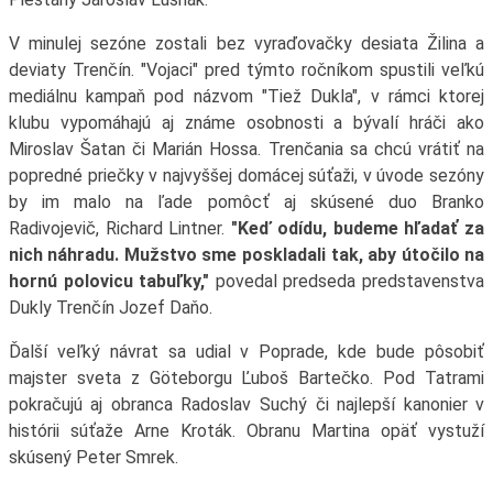
V minulej sezóne zostali bez vyraďovačky desiata Žilina a
deviaty Trenčín. "Vojaci" pred týmto ročníkom spustili veľkú
mediálnu kampaň pod názvom "Tiež Dukla", v rámci ktorej
klubu vypomáhajú aj známe osobnosti a bývalí hráči ako
Miroslav Šatan či Marián Hossa. Trenčania sa chcú vrátiť na
popredné priečky v najvyššej domácej súťaži, v úvode sezóny
by im malo na ľade pomôcť aj skúsené duo Branko
Radivojevič, Richard Lintner.
"Keď odídu, budeme hľadať za
nich náhradu. Mužstvo sme poskladali tak, aby útočilo na
hornú polovicu tabuľky,"
povedal predseda predstavenstva
Dukly Trenčín Jozef Daňo.
Ďalší veľký návrat sa udial v Poprade, kde bude pôsobiť
majster sveta z Göteborgu Ľuboš Bartečko. Pod Tatrami
pokračujú aj obranca Radoslav Suchý či najlepší kanonier v
histórii súťaže Arne Kroták. Obranu Martina opäť vystuží
skúsený Peter Smrek.