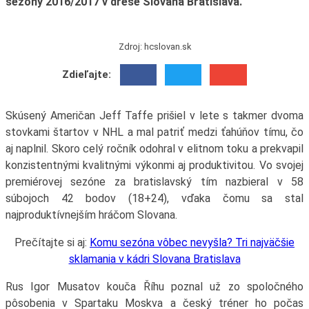
sezóny 2016/2017 v drese Slovana Bratislava.
Zdroj: hcslovan.sk
Zdieľajte:
Skúsený Američan Jeff Taffe prišiel v lete s takmer dvoma
stovkami štartov v NHL a mal patriť medzi ťahúňov tímu, čo
aj naplnil. Skoro celý ročník odohral v elitnom toku a prekvapil
konzistentnými kvalitnými výkonmi aj produktivitou. Vo svojej
premiérovej sezóne za bratislavský tím nazbieral v 58
súbojoch 42 bodov (18+24), vďaka čomu sa stal
najproduktívnejším hráčom Slovana.
Prečítajte si aj:
Komu sezóna vôbec nevyšla? Tri najväčšie
sklamania v kádri Slovana Bratislava
Rus Igor Musatov kouča Říhu poznal už zo spoločného
pôsobenia v Spartaku Moskva a český tréner ho počas