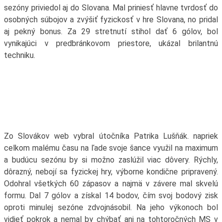
sezóny priviedol aj do Slovana. Mal priniesť hlavne tvrdosť do
osobných súbojov a zvýšiť fyzickosť v hre Slovana, no pridal
aj pekný bonus. Za 29 stretnutí stihol dať 6 gólov, bol
vynikajúci v predbránkovom priestore, ukázal brilantnú
techniku.
Zo Slovákov web vybral útočníka Patrika Lušňák. napriek
celkom malému času na ľade svoje šance využil na maximum
a budúcu sezónu by si možno zaslúžil viac dôvery. Rýchly,
dôrazný, nebojí sa fyzickej hry, výborne kondične pripravený.
Odohral všetkých 60 zápasov a najmä v závere mal skvelú
formu. Dal 7 gólov a získal 14 bodov, čím svoj bodový zisk
oproti minulej sezóne zdvojnásobil. Na jeho výkonoch bol
vidieť pokrok a nemal by chýbať ani na tohtoročných MS v