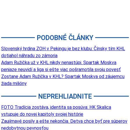
PODOBNÉ ČLÁNKY
Slovenský hrdina ZOH v Pekingu je bez klubu: Čínsky tím KHL
dotiahol náhradu zo zámoria
Adam Ružička už v KHL nikdy nenastúpi. Spartak Moskva
peniaze neuvidí a liga si ešte viac pošramotila svoju povesť
Zostane Adam Ružička v KHL? Spartak Moskva od záujemcu
žiada milióny
NEPREHLIADNITE
FOTO Tradícia zostáva, identita sa posúva: HK Skalica
vstupuje do novej kapitoly svojej histórie
Zaujímavé posily a ešte nekončia. Detva chce byť pre súperov
nedobytnou pevnosťou