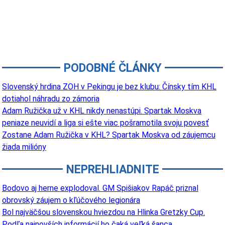
PODOBNÉ ČLÁNKY
Slovenský hrdina ZOH v Pekingu je bez klubu: Čínsky tím KHL
dotiahol náhradu zo zámoria
Adam Ružička už v KHL nikdy nenastúpi. Spartak Moskva
peniaze neuvidí a liga si ešte viac pošramotila svoju povesť
Zostane Adam Ružička v KHL? Spartak Moskva od záujemcu
žiada milióny
NEPREHLIADNITE
Bodovo aj herne explodoval. GM Spišiakov Rapáč priznal
obrovský záujem o kľúčového legionára
Bol najväčšou slovenskou hviezdou na Hlinka Gretzky Cup.
Podľa najnovších informácií ho čaká veľká šanca