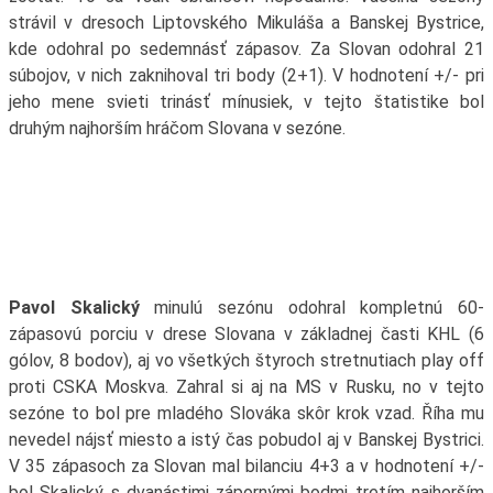
strávil v dresoch Liptovského Mikuláša a Banskej Bystrice,
kde odohral po sedemnásť zápasov. Za Slovan odohral 21
súbojov, v nich zaknihoval tri body (2+1). V hodnotení +/- pri
jeho mene svieti trinásť mínusiek, v tejto štatistike bol
druhým najhorším hráčom Slovana v sezóne.
Pavol Skalický
minulú sezónu odohral kompletnú 60-
zápasovú porciu v drese Slovana v základnej časti KHL (6
gólov, 8 bodov), aj vo všetkých štyroch stretnutiach play off
proti CSKA Moskva. Zahral si aj na MS v Rusku, no v tejto
sezóne to bol pre mladého Slováka skôr krok vzad. Říha mu
nevedel nájsť miesto a istý čas pobudol aj v Banskej Bystrici.
V 35 zápasoch za Slovan mal bilanciu 4+3 a v hodnotení +/-
bol Skalický s dvanástimi zápornými bodmi tretím najhorším