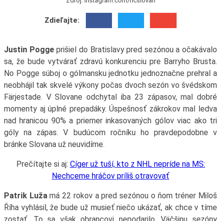
Zdroj: instagram.com/hcslovan
Zdieľajte:
Justin Pogge
prišiel do Bratislavy pred sezónou a očakávalo
sa, že bude vytvárať zdravú konkurenciu pre Barryho Brusta.
No Pogge súboj o gólmansku jednotku jednoznačne prehral a
neobhájil tak skvelé výkony počas dvoch sezón vo švédskom
Färjestade. V Slovane odchytal iba 23 zápasov, mal dobré
momenty aj úplné prepadáky. Úspešnosť zákrokov mal ledva
nad hranicou 90% a priemer inkasovaných gólov viac ako tri
góly na zápas. V budúcom ročníku ho pravdepodobne v
bránke Slovana už neuvidíme.
Prečítajte si aj:
Cíger už tuší, kto z NHL nepríde na MS:
Nechceme hráčov príliš otravovať
Patrik Luža
má 22 rokov a pred sezónou o ňom tréner Miloš
Říha vyhlásil, že bude už musieť niečo ukázať, ak chce v tíme
zostať. To sa však obrancovi nepodarilo. Väčšinu sezóny