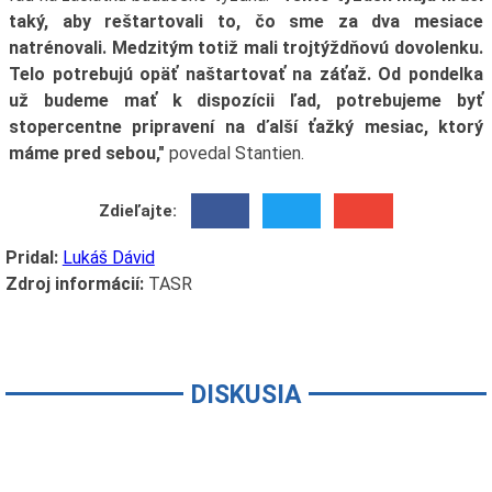
taký, aby reštartovali to, čo sme za dva mesiace
natrénovali. Medzitým totiž mali trojtýždňovú dovolenku.
Telo potrebujú opäť naštartovať na záťaž. Od pondelka
už budeme mať k dispozícii ľad, potrebujeme byť
stopercentne pripravení na ďalší ťažký mesiac, ktorý
máme pred sebou,"
povedal Stantien.
Zdieľajte:
Pridal:
Lukáš Dávid
Zdroj informácií:
TASR
DISKUSIA