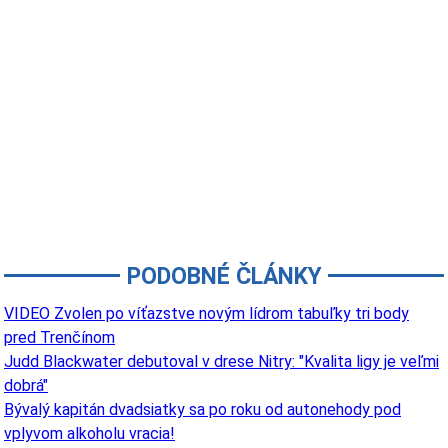
PODOBNÉ ČLÁNKY
VIDEO Zvolen po víťazstve novým lídrom tabuľky tri body
pred Trenčínom
Judd Blackwater debutoval v drese Nitry: "Kvalita ligy je veľmi
dobrá"
Bývalý kapitán dvadsiatky sa po roku od autonehody pod
vplyvom alkoholu vracia!