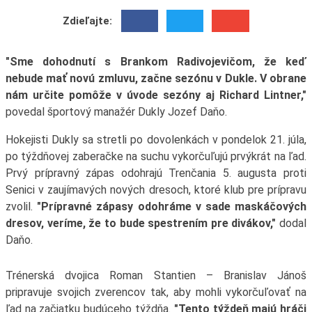
Zdieľajte:
"Sme dohodnutí s Brankom Radivojevičom, že keď
nebude mať novú zmluvu, začne sezónu v Dukle. V obrane
nám určite pomôže v úvode sezóny aj Richard Lintner,"
povedal športový manažér Dukly Jozef Daňo.
Hokejisti Dukly sa stretli po dovolenkách v pondelok 21. júla,
po týždňovej zaberačke na suchu vykorčuľujú prvýkrát na ľad.
Prvý prípravný zápas odohrajú Trenčania 5. augusta proti
Senici v zaujímavých nových dresoch, ktoré klub pre prípravu
zvolil.
"Prípravné zápasy odohráme v sade maskáčových
dresov, veríme, že to bude spestrením pre divákov,"
dodal
Daňo.
Trénerská dvojica Roman Stantien – Branislav Jánoš
pripravuje svojich zverencov tak, aby mohli vykorčuľovať na
ľad na začiatku budúceho týždňa.
"Tento týždeň majú hráči