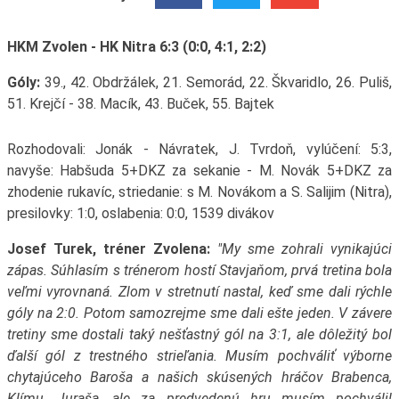
HKM Zvolen - HK Nitra 6:3 (0:0, 4:1, 2:2)
Góly:
39., 42. Obdržálek, 21. Semorád, 22. Škvaridlo, 26. Puliš,
51. Krejčí - 38. Macík, 43. Buček, 55. Bajtek
Rozhodovali: Jonák - Návratek, J. Tvrdoň, vylúčení: 5:3,
navyše: Habšuda 5+DKZ za sekanie - M. Novák 5+DKZ za
zhodenie rukavíc, striedanie: s M. Novákom a S. Salijim (Nitra),
presilovky: 1:0, oslabenia: 0:0, 1539 divákov
Josef Turek, tréner Zvolena:
"My sme zohrali vynikajúci
zápas. Súhlasím s trénerom hostí Stavjaňom, prvá tretina bola
veľmi vyrovnaná. Zlom v stretnutí nastal, keď sme dali rýchle
góly na 2:0. Potom samozrejme sme dali ešte jeden. V závere
tretiny sme dostali taký nešťastný gól na 3:1, ale dôležitý bol
ďalší gól z trestného strieľania. Musím pochváliť výborne
chytajúceho Baroša a našich skúsených hráčov Brabenca,
Klímu, Juraša, ale za predvedenú hru musím pochválil