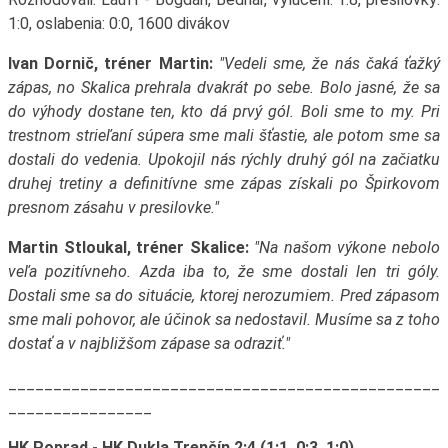
1:0, oslabenia: 0:0, 1600 divákov
Ivan Dornič, tréner Martin:
"Vedeli sme, že nás čaká ťažký
zápas, no Skalica prehrala dvakrát po sebe. Bolo jasné, že sa
do výhody dostane ten, kto dá prvý gól. Boli sme to my. Pri
trestnom strieľaní súpera sme mali šťastie, ale potom sme sa
dostali do vedenia. Upokojil nás rýchly druhý gól na začiatku
druhej tretiny a definitívne sme zápas získali po Špirkovom
presnom zásahu v presilovke."
Martin Stloukal, tréner Skalice:
"Na našom výkone nebolo
veľa pozitívneho. Azda iba to, že sme dostali len tri góly.
Dostali sme sa do situácie, ktorej nerozumiem. Pred zápasom
sme mali pohovor, ale účinok sa nedostavil. Musíme sa z toho
dostať a v najbližšom zápase sa odraziť."
________________________________________________
________________
HK Poprad - HK Dukla Trenčín 2:4 (1:1, 0:3, 1:0)