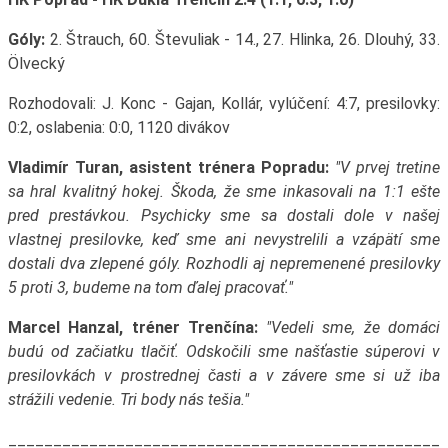
Góly:
2. Štrauch, 60. Števuliak - 14., 27. Hlinka, 26. Dlouhý, 33.
Ölvecký
Rozhodovali: J. Konc - Gajan, Kollár, vylúčení: 4:7, presilovky:
0:2, oslabenia: 0:0, 1120 divákov
Vladimír Turan, asistent trénera Popradu:
"V prvej tretine
sa hral kvalitný hokej. Škoda, že sme inkasovali na 1:1 ešte
pred prestávkou. Psychicky sme sa dostali dole v našej
vlastnej presilovke, keď sme ani nevystrelili a vzápätí sme
dostali dva zlepené góly. Rozhodli aj nepremenené presilovky
5 proti 3, budeme na tom ďalej pracovať."
Marcel Hanzal, tréner Trenčína:
"Vedeli sme, že domáci
budú od začiatku tlačiť. Odskočili sme našťastie súperovi v
presilovkách v prostrednej časti a v závere sme si už iba
strážili vedenie. Tri body nás tešia."
________________________________________________