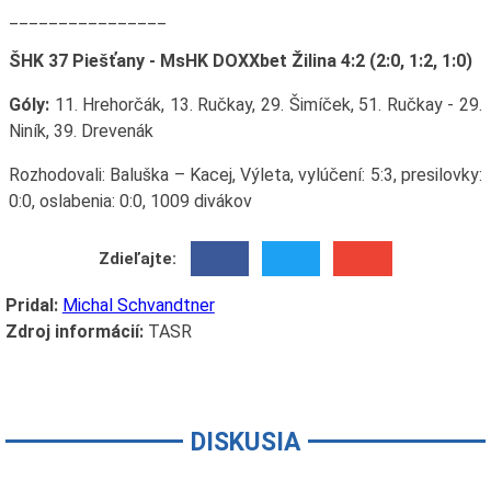
________________
ŠHK 37 Piešťany - MsHK DOXXbet Žilina 4:2 (2:0, 1:2, 1:0)
Góly:
11. Hrehorčák, 13. Ručkay, 29. Šimíček, 51. Ručkay - 29.
Niník, 39. Drevenák
Rozhodovali: Baluška – Kacej, Výleta, vylúčení: 5:3, presilovky:
0:0, oslabenia: 0:0, 1009 divákov
Zdieľajte:
Pridal:
Michal Schvandtner
Zdroj informácií:
TASR
DISKUSIA