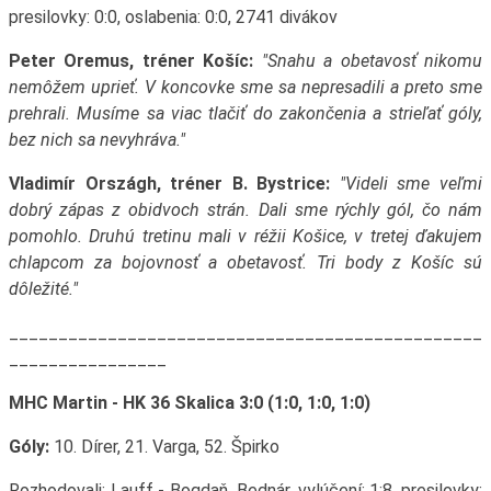
presilovky: 0:0, oslabenia: 0:0, 2741 divákov
Peter Oremus, tréner Košíc:
"Snahu a obetavosť nikomu
nemôžem uprieť. V koncovke sme sa nepresadili a preto sme
prehrali. Musíme sa viac tlačiť do zakončenia a strieľať góly,
bez nich sa nevyhráva."
Vladimír Országh, tréner B. Bystrice:
"Videli sme veľmi
dobrý zápas z obidvoch strán. Dali sme rýchly gól, čo nám
pomohlo. Druhú tretinu mali v réžii Košice, v tretej ďakujem
chlapcom za bojovnosť a obetavosť. Tri body z Košíc sú
dôležité."
________________________________________________
________________
MHC Martin - HK 36 Skalica 3:0 (1:0, 1:0, 1:0)
Góly:
10. Dírer, 21. Varga, 52. Špirko
Rozhodovali: Lauff - Bogdaň, Bednár, vylúčení: 1:8, presilovky: