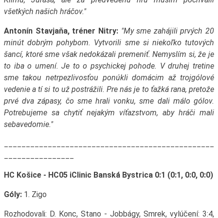
všetkých našich hráčov."
Antonín Stavjaňa, tréner Nitry:
"My sme zahájili prvých 20
minút dobrým pohybom. Vytvorili sme si niekoľko tutových
šancí, ktoré sme však nedokázali premeniť. Nemyslím si, že je
to iba o umení. Je to o psychickej pohode. V druhej tretine
sme takou netrpezlivosťou ponúkli domácim až trojgólové
vedenie a tí si to už postrážili. Pre nás je to ťažká rana, pretože
prvé dva zápasy, čo sme hrali vonku, sme dali málo gólov.
Potrebujeme sa chytiť nejakým víťazstvom, aby hráči mali
sebavedomie."
________________________________________________
________________
HC Košice - HC05 iClinic Banská Bystrica 0:1 (0:1, 0:0, 0:0)
Góly:
1. Zigo
Rozhodovali: D. Konc, Stano - Jobbágy, Smrek, vylúčení: 3:4,