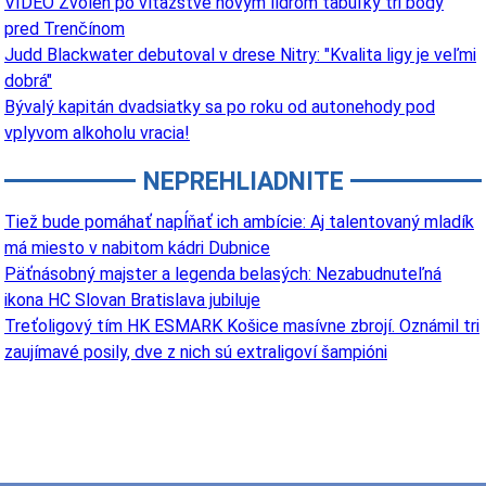
VIDEO Zvolen po víťazstve novým lídrom tabuľky tri body
pred Trenčínom
Judd Blackwater debutoval v drese Nitry: "Kvalita ligy je veľmi
dobrá"
Bývalý kapitán dvadsiatky sa po roku od autonehody pod
vplyvom alkoholu vracia!
NEPREHLIADNITE
Tiež bude pomáhať napĺňať ich ambície: Aj talentovaný mladík
má miesto v nabitom kádri Dubnice
Päťnásobný majster a legenda belasých: Nezabudnuteľná
ikona HC Slovan Bratislava jubiluje
Treťoligový tím HK ESMARK Košice masívne zbrojí. Oznámil tri
zaujímavé posily, dve z nich sú extraligoví šampióni