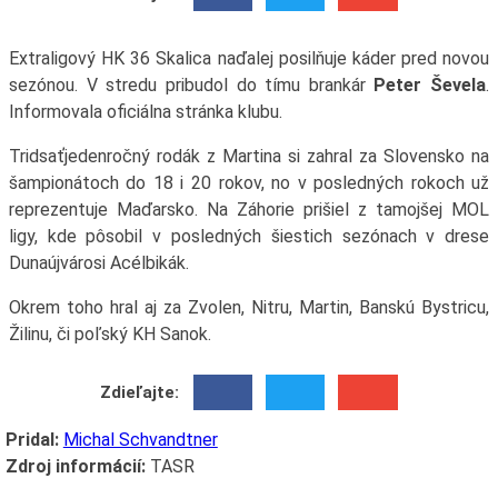
Extraligový HK 36 Skalica naďalej posilňuje káder pred novou
sezónou. V stredu pribudol do tímu brankár
Peter Ševela
.
Informovala oficiálna stránka klubu.
Tridsaťjedenročný rodák z Martina si zahral za Slovensko na
šampionátoch do 18 i 20 rokov, no v posledných rokoch už
reprezentuje Maďarsko. Na Záhorie prišiel z tamojšej MOL
ligy, kde pôsobil v posledných šiestich sezónach v drese
Dunaújvárosi Acélbikák.
Okrem toho hral aj za Zvolen, Nitru, Martin, Banskú Bystricu,
Žilinu, či poľský KH Sanok.
Zdieľajte:
Pridal:
Michal Schvandtner
Zdroj informácií:
TASR