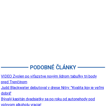
PODOBNÉ ČLÁNKY
VIDEO Zvolen po víťazstve novým lídrom tabuľky tri body
pred Trenčínom
Judd Blackwater debutoval v drese Nitry: "Kvalita ligy je veľmi
dobrá"
Bývalý kapitán dvadsiatky sa po roku od autonehody pod
vplyvom alkoholu vracia!