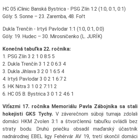
HC 05 iClinic Banská Bystrica - PSG Zlín 1:2 (1:0, 0:1, 0:1)
Góly: 5. Sonne – 23. Zaremba, 48. Fořt
Dukla Trenčín - Irtyš Pavlodar 1:1 (1:0, 0:1, 0:0)
Góly: 19. Hudec – 30. Mirosničenko (L. JURÍK)
Konečná tabuľka 22. ročníka:
1. PSG Zlín 3 2 1 0 8:5 5
2. Dukla Trenčín 3 1 2 0 6:3 4
3. Dukla Jihlava 3 2 0 1 6:5 4
4. Irtyš Pavlodar 3 0 2 1 6:7 2
5. HK Nitra 3 1 0 2 7:11 2
6. HC 05 B. Bystrica 3 0 1 2 4:6 1
Víťazmi 17. ročníka Memoriálu Pavla Zábojníka sa stali
hokejisti GKS Tychy.
V záverečnom súboji turnaja zdolali
domáci HKM Zvolen 3:1 a štvorčlennú tabuľku ovládli bez
straty bodu. Druhú priečku obsadil maďarský účastník
nadnárodnej EBEL ligy Fehérvár AV 19, tretí skončil domáci