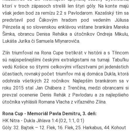
ktorí v troch zápasoch strelili len štyri góly. Na konte majú
však jeden bod za remízu 2:2 s Pavlodarom. Kazašský tím sa
predstavil pod Čákovým hradom pod vedením Júliusa
Pénzeša aj so slovenskou enklávou vrátane brankára Mareka
Šimka, obrancu Denisa Reháka a útočníkov Ondreja Mikulu,
Lukáša Juríka či Samuela Mlynaroviča.
Zlín triumfoval na Rona Cupe tretíkrát v histórii a s Třincom
sú najúspešnejšími českými extraligistami na turnaji. Tabuľku
vedú Košice so štyrmi celkovými víťazstvami pri jedenástich
účastiach, rovnaký počet triumfov má aj domáca Dukla, ktorá
odohrala všetkých 22 ročníkov. Najlepším brankárom sa v
roku 2015 stal Jan Chábera z Trenčína, medzi obrancami si
prevzal ocenenie Denis Rehák z Pavlodaru a za najlepšieho
útočníka vyhlásili Romana Vlacha z víťazného Zlína.
Rona Cup - Memoriál Pavla Demitru, 3. deň:
HK Nitra - Dukla Jihlava 1:4 (0:2, 1:1, 0:1)
Góly: 32. Bajtek – 12. Flek, 16. Flek, 25. Harkabus, 44. Kohout