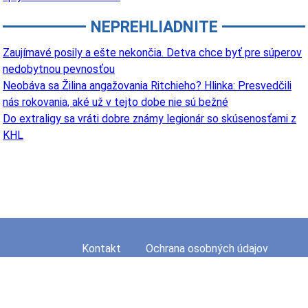
NEPREHLIADNITE
Zaujímavé posily a ešte nekončia. Detva chce byť pre súperov
nedobytnou pevnosťou
Neobáva sa Žilina angažovania Ritchieho? Hlinka: Presvedčili
nás rokovania, aké už v tejto dobe nie sú bežné
Do extraligy sa vráti dobre známy legionár so skúsenosťami z
KHL
Kontakt
Ochrana osobných údajov
Mapa stránky