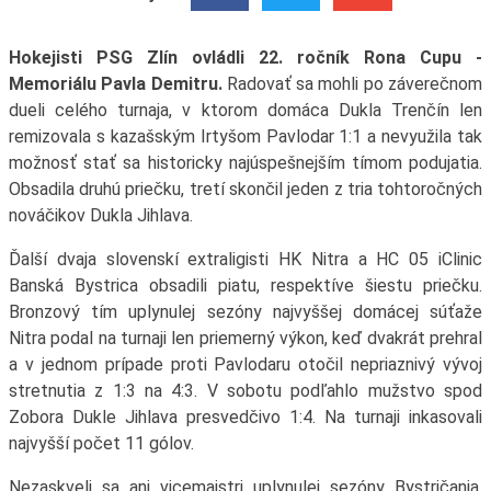
Hokejisti PSG Zlín ovládli 22. ročník Rona Cupu -
Memoriálu Pavla Demitru.
Radovať sa mohli po záverečnom
dueli celého turnaja, v ktorom domáca Dukla Trenčín len
remizovala s kazašským Irtyšom Pavlodar 1:1 a nevyužila tak
možnosť stať sa historicky najúspešnejším tímom podujatia.
Obsadila druhú priečku, tretí skončil jeden z tria tohtoročných
nováčikov Dukla Jihlava.
Ďalší dvaja slovenskí extraligisti HK Nitra a HC 05 iClinic
Banská Bystrica obsadili piatu, respektíve šiestu priečku.
Bronzový tím uplynulej sezóny najvyššej domácej súťaže
Nitra podal na turnaji len priemerný výkon, keď dvakrát prehral
a v jednom prípade proti Pavlodaru otočil nepriaznivý vývoj
stretnutia z 1:3 na 4:3. V sobotu podľahlo mužstvo spod
Zobora Dukle Jihlava presvedčivo 1:4. Na turnaji inkasovali
najvyšší počet 11 gólov.
Nezaskveli sa ani vicemajstri uplynulej sezóny Bystričania,