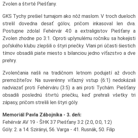
Zvolen a štvrté Piešťany.
GKS Tychy prešiel turnajom ako nôž maslom. V troch dueloch
strelil dovedna desať gólov, pričom inkasoval len dva.
Postupne zdolal Fehérvár 4:0 a extraligistov Piešťany a
Zvolen zhodne po 3:1. Oproti uplynulému ročníku sa hokejisti
poľského klubu zlepšili o štyri priečky. Vlani pri účasti šiestich
tímov obsadili piate miesto s bilanciou jedno víťazstvo a dve
prehry.
Zvolenčania našli na tradičnom letnom podujatí až dvoch
premožiteľov. Na suverénny víťazný vstup (6:1) nedokázali
nadviazať proti Fehérváru (3:5) a ani proti Tychám. Piešťany
obsadili poslednú štvrtú priečku, keď prehrali všetky tri
zápasy, pričom strelili len štyri góly.
Memoriál Pavla Zábojníka - 3. deň:
Fehérvár AV 19 - ŠHK 37 Piešťany 3:2 (2:0, 0:0, 1:2)
Góly: 2. a 14. Szirányi, 56. Varga - 41. Rusnák, 50. Filip