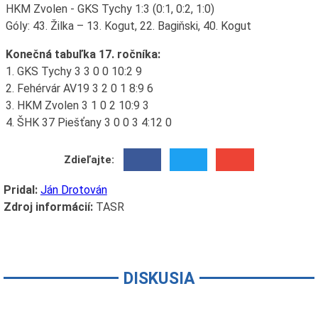
HKM Zvolen - GKS Tychy 1:3 (0:1, 0:2, 1:0)
Góly: 43. Žilka – 13. Kogut, 22. Bagiňski, 40. Kogut
Konečná tabuľka 17. ročníka:
1. GKS Tychy 3 3 0 0 10:2 9
2. Fehérvár AV19 3 2 0 1 8:9 6
3. HKM Zvolen 3 1 0 2 10:9 3
4. ŠHK 37 Piešťany 3 0 0 3 4:12 0
Zdieľajte:
Pridal:
Ján Drotován
Zdroj informácií:
TASR
DISKUSIA