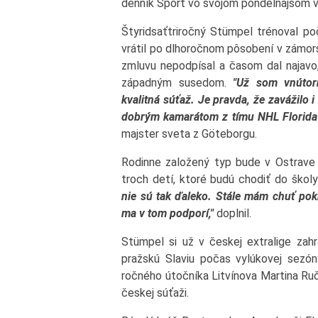
denník Šport vo svojom pondelňajšom v
Štyridsaťtriročný Stümpel trénoval poč
vrátil po dlhoročnom pôsobení v zámor
zmluvu nepodpísal a časom dal najavo, 
západným susedom.
"Už som vnútorn
kvalitná súťaž. Je pravda, že zavážilo 
dobrým kamarátom z tímu NHL Florida
majster sveta z Göteborgu.
Rodinne založený typ bude v Ostrave 
troch detí, ktoré budú chodiť do škol
nie sú tak ďaleko. Stále mám chuť pok
ma v tom podporí,"
doplnil.
Stümpel si už v českej extralige za
pražskú Slaviu počas vylúkovej sezó
ročného útočníka Litvínova Martina Ruč
českej súťaži.