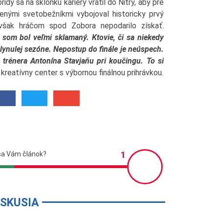
idy sa na sklonku kariéry vrátil do Nitry, aby pre
nými svetobežníkmi vybojoval historicky prvý
 však hráčom spod Zobora nepodarilo získať.
e som bol veľmi sklamaný. Ktovie, či sa niekedy
plynulej sezóne. Nepostup do finále je neúspech.
trénera Antonína Stavjaňu pri koučingu. To si
kreatívny center s výbornou finálnou prihrávkou.
ISKUSIA