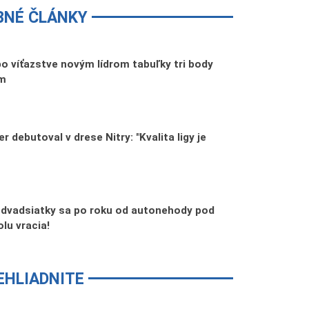
BNÉ ČLÁNKY
o víťazstve novým lídrom tabuľky tri body
om
 debutoval v drese Nitry: "Kvalita ligy je
n dvadsiatky sa po roku od autonehody pod
lu vracia!
EHLIADNITE