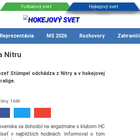
Reprezentácia
MS 2026
Rozhovory
Zahraniči
 Nitru
zef Stümpel odchádza z Nitry a v hokejovej
ralige.
Zdroj: TASR
 Slovenska sa dohodol na angažmáne s klubom HC
sať v najbližších hodinách. Informoval o tom