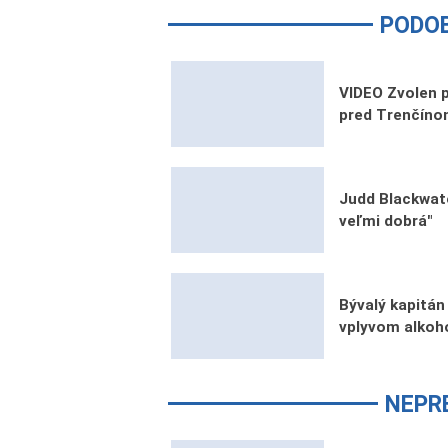
PODO
VIDEO Zvolen p
pred Trenčín
Judd Blackwater
veľmi dobrá"
Bývalý kapitá
vplyvom alkoho
NEPR