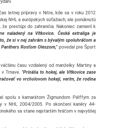
ydaní.
as letnej prípravy v Nitre, kde sa v roku 2012
skej NHL a európskych súťažiach, ale ponúknutú
že prestúpi do zahraničia. Nakoniec zamieril k
e naladený na Vítkovice. Česká extraliga je
i to, že si v nej zahrám s bývalým spoluhráčom a
 Panthers Rosťom Oleszom,"
povedal pre Šport
väčšinu času vzdialený od manželky Martiny a
y v Trnave.
"Prináša to hokej, ale Vítkovice zase
račovať vo vrcholovom hokeji, verím, že rodina
hral spolu s kamarátom Žigmundom Pálffym za
ny v NHL 2004/2005. Po skončení kariéry 44-
inského sa stane najstarším hráčom v najvyššej