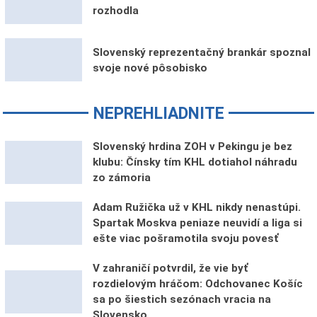
rozhodla
Slovenský reprezentačný brankár spoznal
svoje nové pôsobisko
NEPREHLIADNITE
Slovenský hrdina ZOH v Pekingu je bez
klubu: Čínsky tím KHL dotiahol náhradu
zo zámoria
Adam Ružička už v KHL nikdy nenastúpi.
Spartak Moskva peniaze neuvidí a liga si
ešte viac pošramotila svoju povesť
V zahraničí potvrdil, že vie byť
rozdielovým hráčom: Odchovanec Košíc
sa po šiestich sezónach vracia na
Slovensko