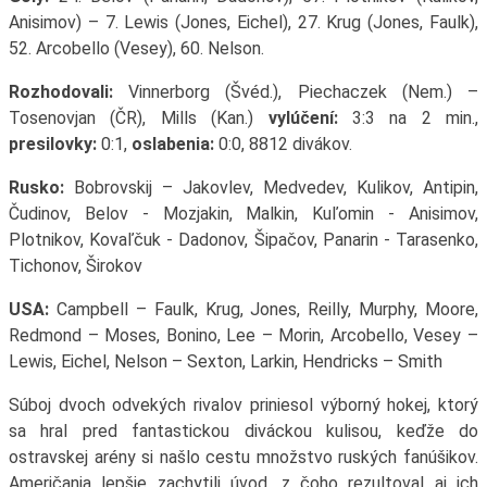
Anisimov) – 7. Lewis (Jones, Eichel), 27. Krug (Jones, Faulk),
52. Arcobello (Vesey), 60. Nelson.
Rozhodovali:
Vinnerborg (Švéd.), Piechaczek (Nem.) –
Tosenovjan (ČR), Mills (Kan.)
vylúčení:
3:3 na 2 min.,
presilovky:
0:1,
oslabenia:
0:0, 8812 divákov.
Rusko:
Bobrovskij – Jakovlev, Medvedev, Kulikov, Antipin,
Čudinov, Belov - Mozjakin, Malkin, Kuľomin - Anisimov,
Plotnikov, Kovaľčuk - Dadonov, Šipačov, Panarin - Tarasenko,
Tichonov, Širokov
USA:
Campbell – Faulk, Krug, Jones, Reilly, Murphy, Moore,
Redmond – Moses, Bonino, Lee – Morin, Arcobello, Vesey –
Lewis, Eichel, Nelson – Sexton, Larkin, Hendricks – Smith
Súboj dvoch odvekých rivalov priniesol výborný hokej, ktorý
sa hral pred fantastickou diváckou kulisou, keďže do
ostravskej arény si našlo cestu množstvo ruských fanúšikov.
Američania lepšie zachytili úvod, z čoho rezultoval aj ich