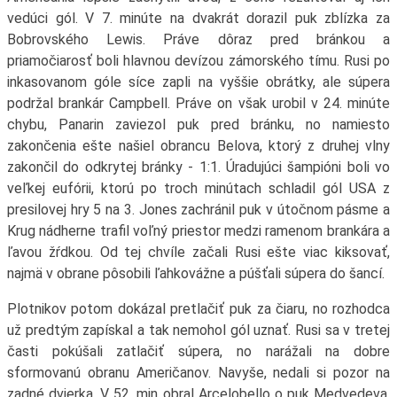
vedúci gól. V 7. minúte na dvakrát dorazil puk zblízka za
Bobrovského Lewis. Práve dôraz pred bránkou a
priamočiarosť boli hlavnou devízou zámorského tímu. Rusi po
inkasovanom góle síce zapli na vyššie obrátky, ale súpera
podržal brankár Campbell. Práve on však urobil v 24. minúte
chybu, Panarin zaviezol puk pred bránku, no namiesto
zakončenia ešte našiel obrancu Belova, ktorý z druhej vlny
zakončil do odkrytej bránky - 1:1. Úradujúci šampióni boli vo
veľkej eufórii, ktorú po troch minútach schladil gól USA z
presilovej hry 5 na 3. Jones zachránil puk v útočnom pásme a
Krug nádherne trafil voľný priestor medzi ramenom brankára a
ľavou žŕdkou. Od tej chvíle začali Rusi ešte viac kiksovať,
najmä v obrane pôsobili ľahkovážne a púšťali súpera do šancí.
Plotnikov potom dokázal pretlačiť puk za čiaru, no rozhodca
už predtým zapískal a tak nemohol gól uznať. Rusi sa v tretej
časti pokúšali zatlačiť súpera, no narážali na dobre
sformovanú obranu Američanov. Navyše, nedali si pozor na
zadné dvierka. V 52. min obral Arcelobello o puk Medvedeva,