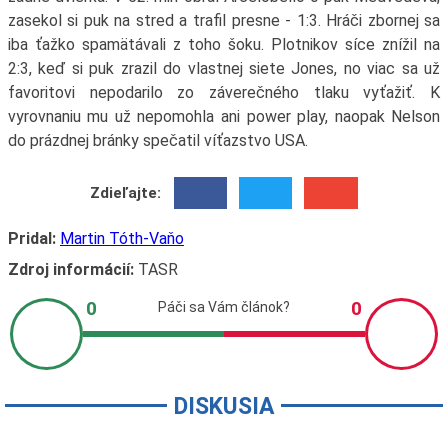
zasekol si puk na stred a trafil presne - 1:3. Hráči zbornej sa
iba ťažko spamätávali z toho šoku. Plotnikov síce znížil na
2:3, keď si puk zrazil do vlastnej siete Jones, no viac sa už
favoritovi nepodarilo zo záverečného tlaku vyťažiť. K
vyrovnaniu mu už nepomohla ani power play, naopak Nelson
do prázdnej bránky spečatil víťazstvo USA.
Zdieľajte:
Pridal:
Martin Tóth-Vaňo
Zdroj informácií:
TASR
DISKUSIA