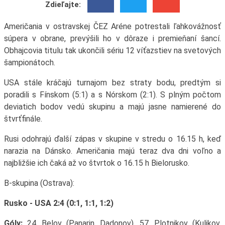
Zdieľajte:
Američania v ostravskej ČEZ Aréne potrestali ľahkovážnosť
súpera v obrane, prevýšili ho v dôraze i premieňaní šancí.
Obhajcovia titulu tak ukončili sériu 12 víťazstiev na svetových
šampionátoch.
USA stále kráčajú turnajom bez straty bodu, predtým si
poradili s Fínskom (5:1) a s Nórskom (2:1). S plným počtom
deviatich bodov vedú skupinu a majú jasne namierené do
štvrťfinále.
Rusi odohrajú ďalší zápas v skupine v stredu o 16.15 h, keď
narazia na Dánsko. Američania majú teraz dva dni voľno a
najbližšie ich čaká až vo štvrtok o 16.15 h Bielorusko.
B-skupina (Ostrava):
Rusko - USA 2:4 (0:1, 1:1, 1:2)
Góly:
24. Belov (Panarin, Dadonov), 57. Plotnikov (Kulikov,