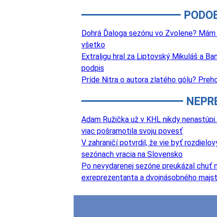
PODO
Dohrá Ďaloga sezónu vo Zvolene? Mám v
všetko
Extraligu hral za Liptovský Mikuláš a Ba
podpis
Príde Nitra o autora zlatého gólu? Preho
NEPR
Adam Ružička už v KHL nikdy nenastúpi. 
viac pošramotila svoju povesť
V zahraničí potvrdil, že vie byť rozdie
sezónach vracia na Slovensko
Po nevydarenej sezóne preukázal chuť na
exreprezentanta a dvojnásobného majst