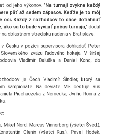
ať od jeho výkonov.
"Na turnaji zvykne každý
mere päť až sedem zápasov. Keďže je to môj
é oči. Každý z rozhodcov to chce dotiahnuť
e, ako sa to bude vyvíjať počas turnaja,"
dodal
y na oblastnom stredisku riadenia v Bratislave.
 Česku v pozícii supervisora dohliadať Peter
Slovenského zväzu ľadového hokeja. V širšej
hodcovia Vladimír Baluška a Daniel Konc, do
ozhodcov je Čech Vladimír Šindler, ktorý sa
om šampionáte. Na deviate MS cestuje Rus
 Daniela Piechaczeka z Nemecka, Jyriho Rönna z
ka.
e:
 Mikel Nord, Marcus Vinnerborg (všetci Švéd.),
nstantin Olenin (všetci Rus.), Pavel Hodek,