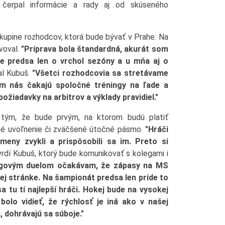
čerpal informácie a rady aj od skúseného
kupine rozhodcov, ktorá bude bývať v Prahe. Na
voval.
"Príprava bola štandardná, akurát som
Ide predsa len o vrchol sezóny a u mňa aj o
l Kubuš.
"Všetci rozhodcovia sa stretávame
m nás čakajú spoločné tréningy na ľade a
ožiadavky na arbitrov a výklady pravidiel."
 tým, že bude prvým, na ktorom budú platiť
né uvoľnenie či zväčšené útočné pásmo.
"Hráči
eny zvykli a prispôsobili sa im. Preto si
rdí Kubuš, ktorý bude komunikovať s kolegami i
ligovým duelom očakávam, že zápasy na MS
ej stránke. Na šampionát predsa len príde to
sa tu tí najlepší hráči. Hokej bude na vysokej
bolo vidieť, že rýchlosť je iná ako v našej
, dohrávajú sa súboje."