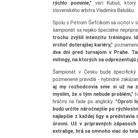
rýchlo pominie,"
verí Kubuš, ktorý 
slovenského arbitra Vladimíra Balušku.
Spolu s Petrom Šefčíkom sa ocitol v s
šampionát sa nejako špeciálne nepripra
trochu zvýšil intenzitu tréningov. 
vrchol doterajšej kariéry,"
poznamena
dva dni pred turnajom v Prahe. Ta
mítingy, na ktorých sa odprezentujú p
Šampionát v Česku bude špecifický
pozmenené pravidlá - hybridné zakáza
aj my rozhodcovia sme si už na zm
myslím, že s tým nebude problém,"
tv
hráčmi na ľade po anglicky.
"Oproti 
budú určite náročnejšie po rýchlostn
najlepšie z každej ligy a predstavia 
úrovni. Už v prípravných zápasoch 
extralige, hrá sa omnoho viac do tela