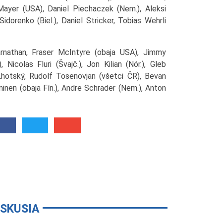
Mayer (USA), Daniel Piechaczek (Nem.), Aleksi
Sidorenko (Biel.), Daniel Stricker, Tobias Wehrli
nathan, Fraser McIntyre (obaja USA), Jimmy
 Nicolas Fluri (Švajč.), Jon Kilian (Nór.), Gleb
 Lhotský, Rudolf Tosenovjan (všetci ČR), Bevan
minen (obaja Fín.), Andre Schrader (Nem.), Anton
ISKUSIA