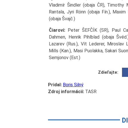
Vladimír Šindler (obaja ČR), Timothy 
Rantala, Jyri Rönn (obaja Fín.), Maxim 
(obaja Švajč.)
Čiaroví:
Peter ŠEFČÍK (SR), Paul Car
Dahmen, Henrik Pihlblad (obaja Švéd.),
Lazarev (Rus.), Vít Lederer, Miroslav
Mills (Kan.), Masi Puolakka, Sakari Suo
Semjonov (Est.)
Zdieľajte:
Pridal:
Boris Silný
Zdroj informácií:
TASR
D