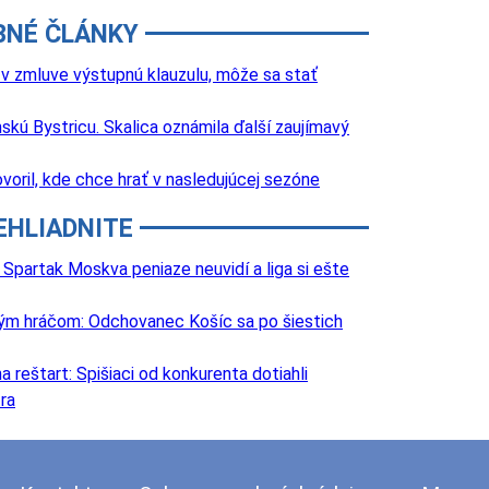
BNÉ ČLÁNKY
 zmluve výstupnú klauzulu, môže sa stať
nskú Bystricu. Skalica oznámila ďalší zaujímavý
voril, kde chce hrať v nasledujúcej sezóne
EHLIADNITE
Spartak Moskva peniaze neuvidí a liga si ešte
lovým hráčom: Odchovanec Košíc sa po šiestich
 reštart: Spišiaci od konkurenta dotiahli
ra