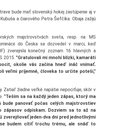
rave bude mať slovenský hokej zastúpenie aj v
ubuša a čiarového Petra Šefčíka. Obaja zažijú
iorských majstrovstvách sveta, resp. na MS
 nominácii do Česka sa dozvedel v marci, keď
HF) zverejnila konečný zoznam 16 hlavných a
MS 2015.
"Gratulovali mi mnohí blízki, kamaráti
pocit, okolie vás začína hneď ináč vnímať.
i veľmi príjemné, človeka to určite poteší,"
y. Zatiaľ žiadne veľké napätie nepociťuje, skôr v
e.
"Teším sa na každý jeden zápas, ktorý ma
rá bude panovať počas celých majstrovstiev
ko zápasov odpískam. Dozviem sa to až na
 zverejňovať jeden-dva dni pred jednotlivými
se budem cítiť trochu trému, ale snáď to