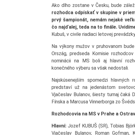
Ako dlho zostane v Česku, bude zálež
rozhodca odpískať v skupine v prie
prvý šampionát, nemám nejaké veľk
čo najďalej, teda na to finále. Uvidím
Kubuš, v civile riadiaci letovej prevádzk
Na výkony mužov v pruhovanom bude v
Ország, predseda Komisie rozhodcov 
nominácii na MS boli aj hlavní roz
konečného výberu sa však nedostali.
Najskúsenejším spomedzi hlavných r
predstaví už na jedenástom svetov
Vjačeslav Bulanov, šiesty turnaj čaká
Fínska a Marcusa Vinnerborga zo Švéds
Rozhodcovia na MS v Prahe a Ostrav
Hlavní:
Jozef KUBUŠ (SR), Tobias Björk,
Vjačeslav Bulanov, Roman Gofman, Ko