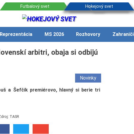
Reprezentácia
MS 2026
Rozhovory
Zahraniči
venskí arbitri, obaja si odbijú
Novinky
uš a Šefčík premiérovo, hlavný si berie tri
Zdroj: TASR