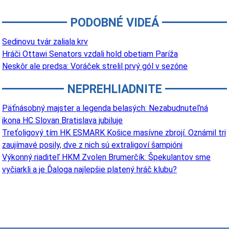
PODOBNÉ VIDEÁ
Sedinovu tvár zaliala krv
Hráči Ottawi Senators vzdali hold obetiam Paríža
Neskôr ale predsa: Voráček strelil prvý gól v sezóne
NEPREHLIADNITE
Päťnásobný majster a legenda belasých: Nezabudnuteľná
ikona HC Slovan Bratislava jubiluje
Treťoligový tím HK ESMARK Košice masívne zbrojí. Oznámil tri
zaujímavé posily, dve z nich sú extraligoví šampióni
Výkonný riaditeľ HKM Zvolen Brumerčík: Špekulantov sme
vyčiarkli a je Ďaloga najlepšie platený hráč klubu?