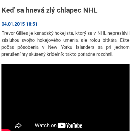
Keď sa hnevá zlý chlapec NHL
04.01.2015 18:51
Trevor Gillies je kanadský hokejista, ktorý sa v NHL nepreslávil
zásluhou svojho hokejového umenia, ale rolou bitkára. Ešte
počas pôsobenia v New Yorku Islanders sa pri jednom
prerušení hry skúsený krídelník takto poriadne rozohnil.