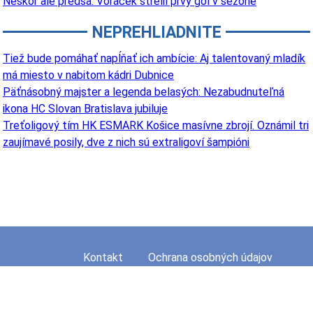
Neskôr ale predsa: Voráček strelil prvý gól v sezóne
NEPREHLIADNITE
Tiež bude pomáhať napĺňať ich ambície: Aj talentovaný mladík
má miesto v nabitom kádri Dubnice
Päťnásobný majster a legenda belasých: Nezabudnuteľná
ikona HC Slovan Bratislava jubiluje
Treťoligový tím HK ESMARK Košice masívne zbrojí. Oznámil tri
zaujímavé posily, dve z nich sú extraligoví šampióni
Kontakt
Ochrana osobných údajov
Mapa stránky