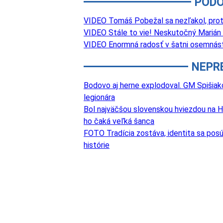
PODO
VIDEO Tomáš Pobežal sa nezľakol, proti 
VIDEO Stále to vie! Neskutočný Marián
VIDEO Enormná radosť v šatni osemnástk
NEPR
Bodovo aj herne explodoval. GM Spišiak
legionára
Bol najväčšou slovenskou hviezdou na Hl
ho čaká veľká šanca
FOTO Tradícia zostáva, identita sa posú
histórie