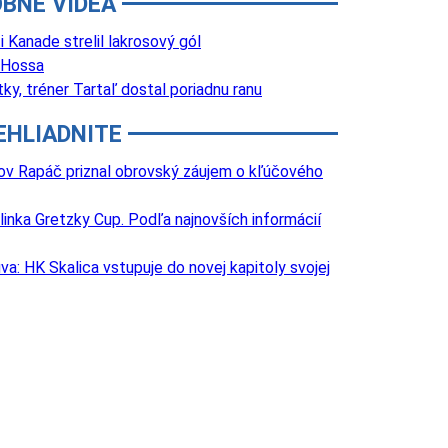
BNÉ VIDEÁ
Kanade strelil lakrosový gól
 Hossa
y, tréner Tartaľ dostal poriadnu ranu
EHLIADNITE
ov Rapáč priznal obrovský záujem o kľúčového
inka Gretzky Cup. Podľa najnovších informácií
va: HK Skalica vstupuje do novej kapitoly svojej