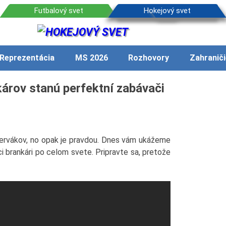
Reprezentácia
MS 2026
Rozhovory
Zahraniči
árov stanú perfektní zabávači
nervákov, no opak je pravdou. Dnes vám ukážeme
i brankári po celom svete. Pripravte sa, pretože