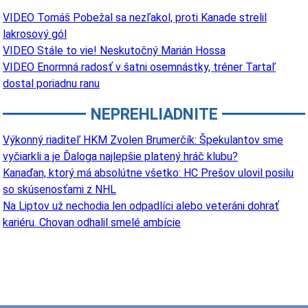
VIDEO Tomáš Pobežal sa nezľakol, proti Kanade strelil
lakrosový gól
VIDEO Stále to vie! Neskutočný Marián Hossa
VIDEO Enormná radosť v šatni osemnástky, tréner Tartaľ
dostal poriadnu ranu
NEPREHLIADNITE
Výkonný riaditeľ HKM Zvolen Brumerčík: Špekulantov sme
vyčiarkli a je Ďaloga najlepšie platený hráč klubu?
Kanaďan, ktorý má absolútne všetko: HC Prešov ulovil posilu
so skúsenosťami z NHL
Na Liptov už nechodia len odpadlíci alebo veteráni dohrať
kariéru. Chovan odhalil smelé ambície