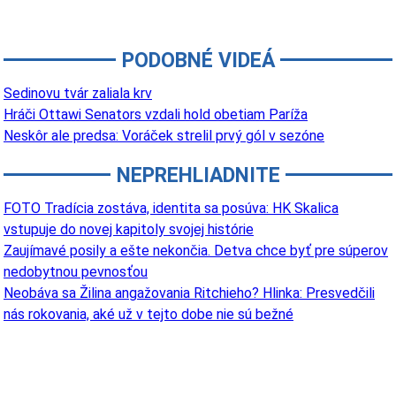
PODOBNÉ VIDEÁ
Sedinovu tvár zaliala krv
Hráči Ottawi Senators vzdali hold obetiam Paríža
Neskôr ale predsa: Voráček strelil prvý gól v sezóne
NEPREHLIADNITE
FOTO Tradícia zostáva, identita sa posúva: HK Skalica
vstupuje do novej kapitoly svojej histórie
Zaujímavé posily a ešte nekončia. Detva chce byť pre súperov
nedobytnou pevnosťou
Neobáva sa Žilina angažovania Ritchieho? Hlinka: Presvedčili
nás rokovania, aké už v tejto dobe nie sú bežné