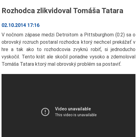
Rozhodca zlikvidoval Tomáša Tatara
02.10.2014 17:16
V nočnom zápase medzi Detroitom a Pittsburghom (0:2) sa o
obrovský rozruch postaral rozhodca ktorý nechcel prekážať v
hre a tak ako to rozhodcovia zvyknú robiť, si jednoducho
vyskočil. Tento krát ale skočil poriadne vysoko a zdemoloval
Tomáša Tatara ktorý mal obrovský problém sa postaviť.