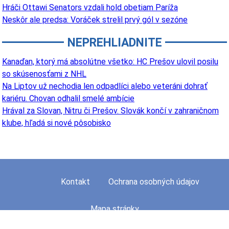
Hráči Ottawi Senators vzdali hold obetiam Paríža
Neskôr ale predsa: Voráček strelil prvý gól v sezóne
NEPREHLIADNITE
Kanaďan, ktorý má absolútne všetko: HC Prešov ulovil posilu
so skúsenosťami z NHL
Na Liptov už nechodia len odpadlíci alebo veteráni dohrať
kariéru. Chovan odhalil smelé ambície
Hrával za Slovan, Nitru či Prešov. Slovák končí v zahraničnom
klube, hľadá si nové pôsobisko
Kontakt
Ochrana osobných údajov
Mapa stránky