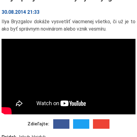
30.08.2014 21:33
Ilya Bryzgalov dokáže vysvetliť viacmenej všetko, či už je to
ako byť správnym novinárom alebo vznik vesmíru.
Zdieľajte: