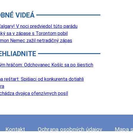
BNÉ VIDEÁ
lgary! V noci predviedol túto parádu
ký sa v zápase s Torontom pobil
 Šimon Nemec zažil netradičný zápas
EHLIADNITE
lovým hráčom: Odchovanec Košíc sa po šiestich
 reštart: Spišiaci od konkurenta dotiahli
ra
chádza dvojica ofenzívnych posíl
Kontakt
Ochrana osobných údajov
Mapa s