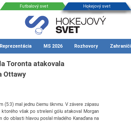
Reprezentácia
MS 2026
Rozhovory
Zahraniči
da Toronta atakovala
a Ottawy
(5:3) mal jednu čiernu škrvnu. V závere zápasu
g, ktorého však po strelení gólu atakoval Morgan
om do oblasti hlavou poslal mladého Kanaďana na