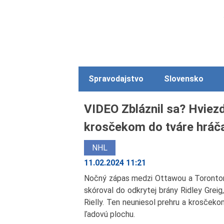
Spravodajstvo
Slovensko
VIDEO Zbláznil sa? Hviez
krosčekom do tváre hráč
NHL
11.02.2024 11:21
Nočný zápas medzi Ottawou a Torontom 
skóroval do odkrytej brány Ridley Grei
Rielly. Ten neuniesol prehru a krosček
ľadovú plochu.