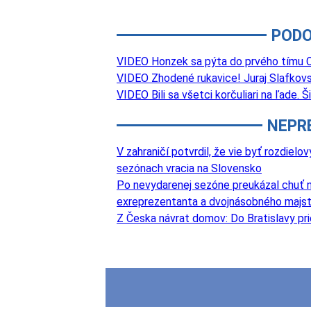
PODO
VIDEO Honzek sa pýta do prvého tímu Ca
VIDEO Zhodené rukavice! Juraj Slafkovs
VIDEO Bili sa všetci korčuliari na ľade.
NEPR
V zahraničí potvrdil, že vie byť rozdie
sezónach vracia na Slovensko
Po nevydarenej sezóne preukázal chuť na
exreprezentanta a dvojnásobného majst
Z Česka návrat domov: Do Bratislavy pri