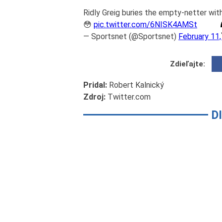
Ridly Greig buries the empty-netter wit
😳
pic.twitter.com/6NISK4AMSt
— Sportsnet (@Sportsnet)
February 11
Zdieľajte:
Pridal:
Robert Kalnický
Zdroj:
Twitter.com
D