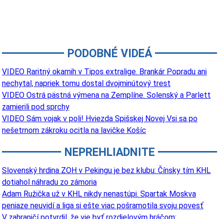
PODOBNÉ VIDEÁ
VIDEO Raritný okamih v Tipos extralige. Brankár Popradu ani
nechytal, napriek tomu dostal dvojminútový trest
VIDEO Ostrá pästná výmena na Zemplíne. Solenský a Parlett
zamierili pod sprchy
VIDEO Sám vojak v poli! Hviezda Spišskej Novej Vsi sa po
nešetrnom zákroku ocitla na lavičke Košíc
NEPREHLIADNITE
Slovenský hrdina ZOH v Pekingu je bez klubu: Čínsky tím KHL
dotiahol náhradu zo zámoria
Adam Ružička už v KHL nikdy nenastúpi. Spartak Moskva
peniaze neuvidí a liga si ešte viac pošramotila svoju povesť
V zahraničí potvrdil, že vie byť rozdielovým hráčom: