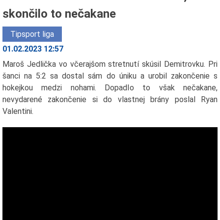
skončilo to nečakane
Tipsport liga
01.02.2023 12:57
Maroš Jedlička vo včerajšom stretnutí skúsil Demitrovku. Pri
šanci na 5:2 sa dostal sám do úniku a urobil zakončenie s
hokejkou medzi nohami. Dopadlo to však nečakane,
nevydarené zakončenie si do vlastnej brány poslal Ryan
Valentini.