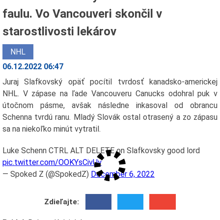
faulu. Vo Vancouveri skončil v
starostlivosti lekárov
NHL
06.12.2022 06:47
Juraj Slafkovský opäť pocítil tvrdosť kanadsko-americkej
NHL. V zápase na ľade Vancouveru Canucks odohral puk v
útočnom pásme, avšak následne inkasoval od obrancu
Schenna tvrdú ranu. Mladý Slovák ostal otrasený a zo zápasu
sa na niekoľko minút vytratil.
Luke Schenn CTRL ALT DELETE on Slafkovsky good lord
pic.twitter.com/OOKYsCivUy
— Spoked Z (@SpokedZ)
December 6, 2022
Zdieľajte: