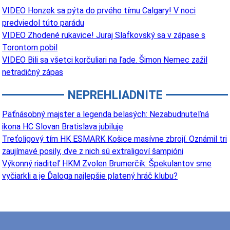
VIDEO Honzek sa pýta do prvého tímu Calgary! V noci
predviedol túto parádu
VIDEO Zhodené rukavice! Juraj Slafkovský sa v zápase s
Torontom pobil
VIDEO Bili sa všetci korčuliari na ľade. Šimon Nemec zažil
netradičný zápas
NEPREHLIADNITE
Päťnásobný majster a legenda belasých: Nezabudnuteľná
ikona HC Slovan Bratislava jubiluje
Treťoligový tím HK ESMARK Košice masívne zbrojí. Oznámil tri
zaujímavé posily, dve z nich sú extraligoví šampióni
Výkonný riaditeľ HKM Zvolen Brumerčík: Špekulantov sme
vyčiarkli a je Ďaloga najlepšie platený hráč klubu?