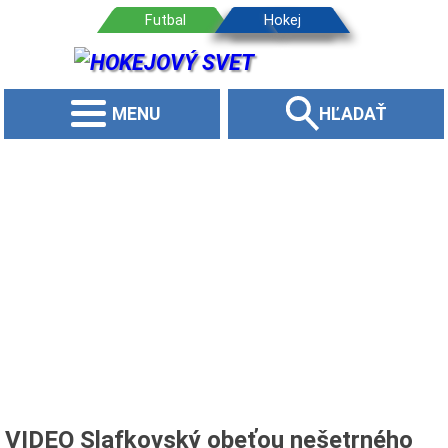
MENU
HĽADAŤ
VIDEO Slafkovský obeťou nešetrného