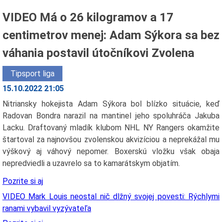
VIDEO Má o 26 kilogramov a 17
centimetrov menej: Adam Sýkora sa bez
váhania postavil útočníkovi Zvolena
Tipsport liga
15.10.2022 21:05
Nitriansky hokejista Adam Sýkora bol blízko situácie, keď
Radovan Bondra narazil na mantinel jeho spoluhráča Jakuba
Lacku. Draftovaný mladík klubom NHL NY Rangers okamžite
štartoval za najnovšou zvolenskou akvizíciou a neprekážal mu
výškový aj váhový nepomer. Boxerskú vložku však obaja
nepredviedli a uzavrelo sa to kamarátskym objatím.
Pozrite si aj
VIDEO Mark Louis neostal nič dlžný svojej povesti: Rýchlymi
ranami vybavil vyzývateľa