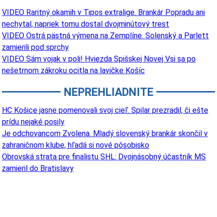
VIDEO Raritný okamih v Tipos extralige. Brankár Popradu ani
nechytal, napriek tomu dostal dvojminútový trest
VIDEO Ostrá pästná výmena na Zemplíne. Solenský a Parlett
zamierili pod sprchy
VIDEO Sám vojak v poli! Hviezda Spišskej Novej Vsi sa po
nešetrnom zákroku ocitla na lavičke Košíc
NEPREHLIADNITE
HC Košice jasne pomenovali svoj cieľ. Spilar prezradil, či ešte
prídu nejaké posily
Je odchovancom Zvolena. Mladý slovenský brankár skončil v
zahraničnom klube, hľadá si nové pôsobisko
Obrovská strata pre finalistu SHL: Dvojnásobný účastník MS
zamieril do Bratislavy