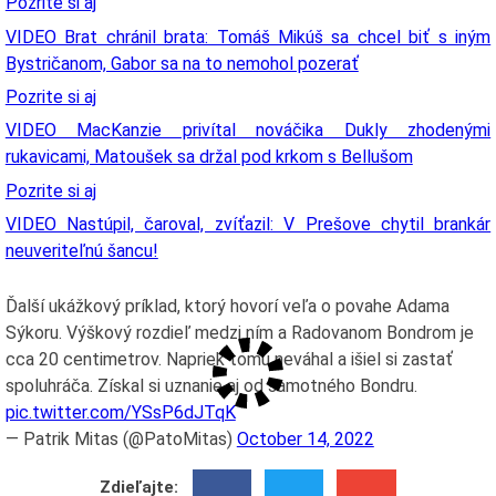
Pozrite si aj
VIDEO Brat chránil brata: Tomáš Mikúš sa chcel biť s iným
Bystričanom, Gabor sa na to nemohol pozerať
Pozrite si aj
VIDEO MacKanzie privítal nováčika Dukly zhodenými
rukavicami, Matoušek sa držal pod krkom s Bellušom
Pozrite si aj
VIDEO Nastúpil, čaroval, zvíťazil: V Prešove chytil brankár
neuveriteľnú šancu!
Ďalší ukážkový príklad, ktorý hovorí veľa o povahe Adama
Sýkoru. Výškový rozdieľ medzi ním a Radovanom Bondrom je
cca 20 centimetrov. Napriek tomu neváhal a išiel si zastať
spoluhráča. Získal si uznanie aj od samotného Bondru.
pic.twitter.com/YSsP6dJTqK
— Patrik Mitas (@PatoMitas)
October 14, 2022
Zdieľajte: