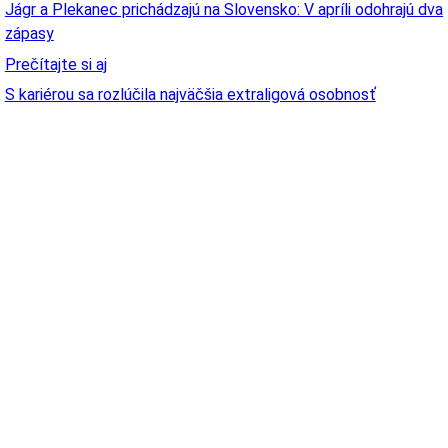
Jágr a Plekanec prichádzajú na Slovensko: V apríli odohrajú dva
zápasy
Prečítajte si aj
S kariérou sa rozlúčila najväčšia extraligová osobnosť