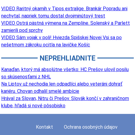
VIDEO Raritný okamih v Tipos extralige. Brankár Popradu ani
nechytal, napriek tomu dostal dvojminútový trest
VIDEO Ostrá pästná výmena na Zemplíne. Solenský a Parlett
zamierili pod sprchy
VIDEO Sám vojak v poli! Hviezda Spišskej Novej Vsi sa po
nešetrnom zákroku ocitla na lavičke Košíc
NEPREHLIADNITE
Kanaďan, ktorý má absolútne všetko: HC Prešov ulovil posilu
so skúsenosťami z NHL
Na Liptov už nechodia len odpadlíci alebo veteráni dohrať
kariéru. Chovan odhalil smelé ambície
Hrával za Slovan, Nitru či Prešov. Slovák končí v zahraničnom
klube, hľadá si nové pôsobisko
Kontakt
Ochrana osobných údajov