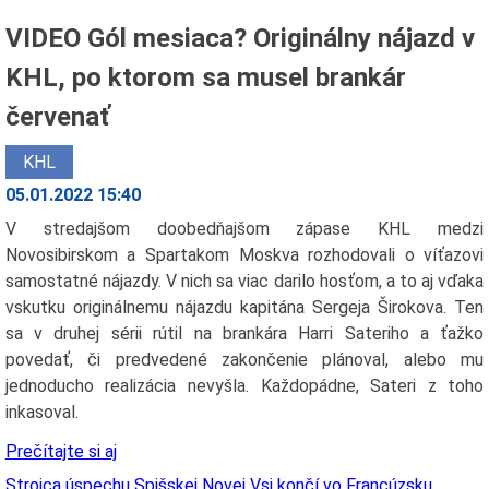
VIDEO Gól mesiaca? Originálny nájazd v
KHL, po ktorom sa musel brankár
červenať
KHL
05.01.2022 15:40
V stredajšom doobedňajšom zápase KHL medzi
Novosibirskom a Spartakom Moskva rozhodovali o víťazovi
samostatné nájazdy. V nich sa viac darilo hosťom, a to aj vďaka
vskutku originálnemu nájazdu kapitána Sergeja Širokova. Ten
sa v druhej sérii rútil na brankára Harri Sateriho a ťažko
povedať, či predvedené zakončenie plánoval, alebo mu
jednoducho realizácia nevyšla. Každopádne, Sateri z toho
inkasoval.
Prečítajte si aj
Strojca úspechu Spišskej Novej Vsi končí vo Francúzsku