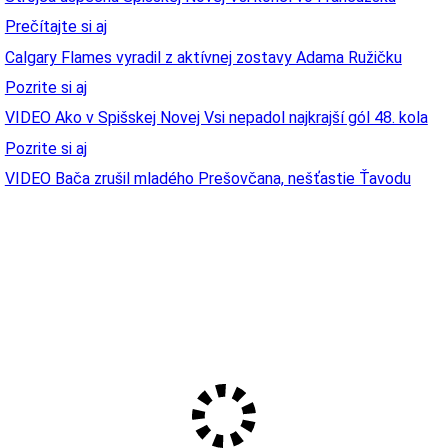
Prečítajte si aj
Calgary Flames vyradil z aktívnej zostavy Adama Ružičku
Pozrite si aj
VIDEO Ako v Spišskej Novej Vsi nepadol najkrajší gól 48. kola
Pozrite si aj
VIDEO Bača zrušil mladého Prešovčana, nešťastie Ťavodu