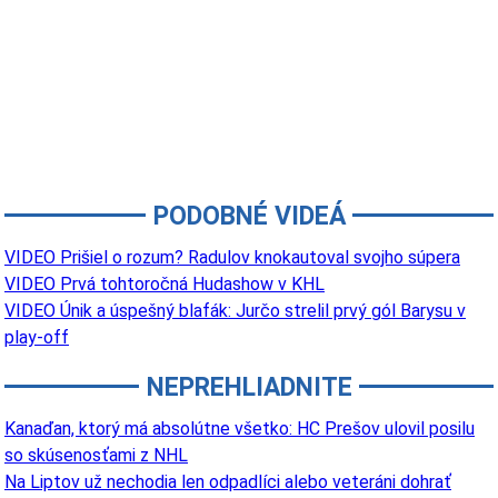
PODOBNÉ VIDEÁ
VIDEO Prišiel o rozum? Radulov knokautoval svojho súpera
VIDEO Prvá tohtoročná Hudashow v KHL
VIDEO Únik a úspešný blafák: Jurčo strelil prvý gól Barysu v
play-off
NEPREHLIADNITE
Kanaďan, ktorý má absolútne všetko: HC Prešov ulovil posilu
so skúsenosťami z NHL
Na Liptov už nechodia len odpadlíci alebo veteráni dohrať