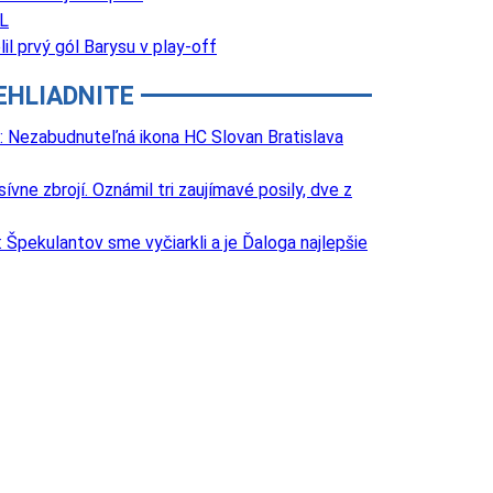
L
il prvý gól Barysu v play-off
EHLIADNITE
: Nezabudnuteľná ikona HC Slovan Bratislava
e zbrojí. Oznámil tri zaujímavé posily, dve z
Špekulantov sme vyčiarkli a je Ďaloga najlepšie