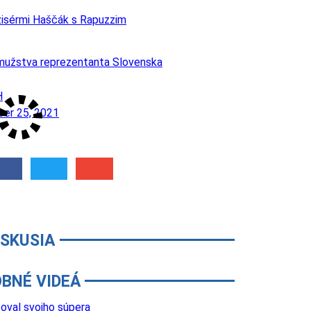
ežisérmi Haščák s Rapuzzim
mužstva reprezentanta Slovenska
H
er 25, 2021
ISKUSIA
BNÉ VIDEÁ
oval svojho súpera