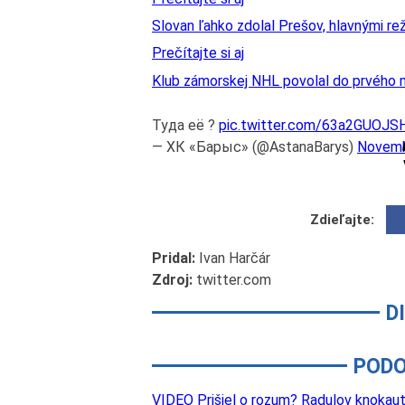
Slovan ľahko zdolal Prešov, hlavnými r
Prečítajte si aj
Klub zámorskej NHL povolal do prvého 
Туда её ?
pic.twitter.com/63a2GUOJS
— ХК «Барыс» (@AstanaBarys)
Novemb
Zdieľajte:
Pridal:
Ivan Harčár
Zdroj:
twitter.com
D
PODO
VIDEO Prišiel o rozum? Radulov knokaut