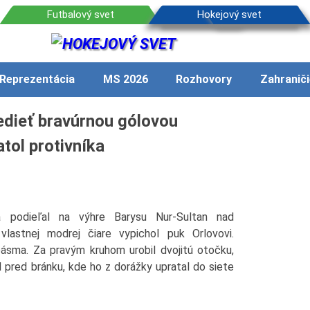
Reprezentácia
MS 2026
Rozhovory
Zahraniči
edieť bravúrnou gólovou
tol protivníka
 podieľal na výhre Barysu Nur-Sultan nad
lastnej modrej čiare vypichol puk Orlovovi.
ásma. Za pravým kruhom urobil dvojitú otočku,
 pred bránku, kde ho z dorážky upratal do siete