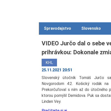
Spravodajstvo
Slovensko
VIDEO Jurčo dal o sebe v
prihrávkou: Dokonale zmia
KHL
25.11.2021 20:51
Slovenský útočník Tomáš Jurčo sa
Novgorodom 4:2. Košický rodák na v
Prekorčuľoval s ním až do útočného p
ktorou pomýlil Demidova. Puk sa dostal
Linden Vey.
Prečítajte si aj