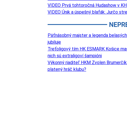
VIDEO Prvá tohtoročná Hudashow v KH
VIDEO Únik a úspešný blafák: Jurčo strel
NEPR
Päťnásobný majster a legenda belasých
jubiluje
Treťoligový tím HK ESMARK Košice masívn
nich sú extraligoví šampióni
Výkonný riaditeľ HKM Zvolen Brumerčík: 
platený hráč klubu?