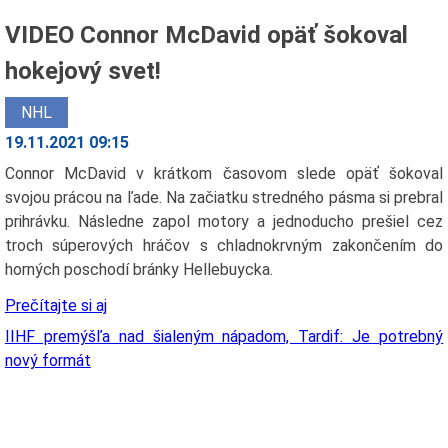
VIDEO Connor McDavid opäť šokoval
hokejový svet!
NHL
19.11.2021 09:15
Connor McDavid v krátkom časovom slede opäť šokoval
svojou prácou na ľade. Na začiatku stredného pásma si prebral
prihrávku. Následne zapol motory a jednoducho prešiel cez
troch súperových hráčov s chladnokrvným zakončením do
horných poschodí bránky Hellebuycka.
Prečítajte si aj
IIHF premýšľa nad šialeným nápadom, Tardif: Je potrebný
nový formát