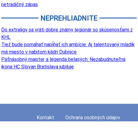
netradičný zápas
NEPREHLIADNITE
Do extraligy sa vráti dobre známy legionár so skúsenosťami z
KHL
Tiež bude pomáhať napĺňať ich ambície: Aj talentovaný mladík
má miesto v nabitom kádri Dubnice
Päťnásobný majster a legenda belasých: Nezabudnuteľná
ikona HC Slovan Bratislava jubiluje
Kontakt
Ochrana osobných údajov
Mapa stránky