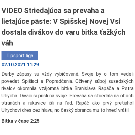
VIDEO Striedajúca sa prevaha a
lietajúce päste: V Spišskej Novej Vsi
dostala divákov do varu bitka ťažkých
váh
Tipsport liga
02.10.2021 11:29
Derby zápasy sú vždy vybičované. Svoje by o tom vedeli
povedať Spišiaci a Popradčania. Oživený súboj susedských
rivalov okorenila vzájomná bitka Branislava Rapáča a Petra
Ulrycha. Diváci si prišli na svoje. Prevaha sa striedala na oboch
stranách a rukavice išli na ľad. Rapáč ako prvý pretiahol
Ulrychovi dres cez hlavu, no český obranca mu to hneď vrátil.
Bitka v čase 2:25