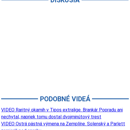
DISKUSIA
PODOBNÉ VIDEÁ
VIDEO Raritný okamih v Tipos extralige. Brankár Popradu ani
nechytal, napriek tomu dostal dvojminútový trest
VIDEO Ostrá pästná výmena na Zemplíne. Solenský a Parlett