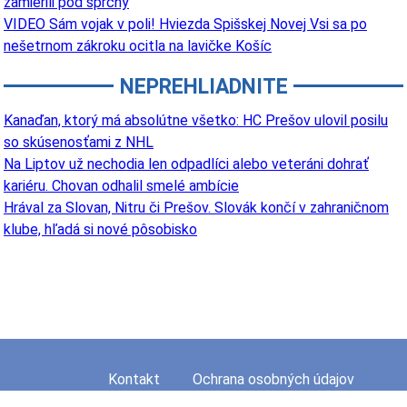
zamierili pod sprchy
VIDEO Sám vojak v poli! Hviezda Spišskej Novej Vsi sa po
nešetrnom zákroku ocitla na lavičke Košíc
NEPREHLIADNITE
Kanaďan, ktorý má absolútne všetko: HC Prešov ulovil posilu
so skúsenosťami z NHL
Na Liptov už nechodia len odpadlíci alebo veteráni dohrať
kariéru. Chovan odhalil smelé ambície
Hrával za Slovan, Nitru či Prešov. Slovák končí v zahraničnom
klube, hľadá si nové pôsobisko
Kontakt
Ochrana osobných údajov