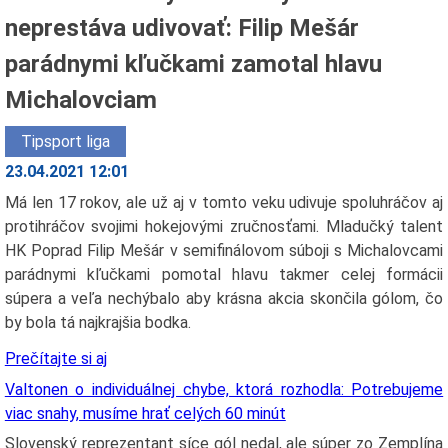
neprestáva udivovať: Filip Mešár
parádnymi kľučkami zamotal hlavu
Michalovciam
Tipsport liga
23.04.2021 12:01
Má len 17 rokov, ale už aj v tomto veku udivuje spoluhráčov aj
protihráčov svojimi hokejovými zručnosťami. Mladučký talent
HK Poprad Filip Mešár v semifinálovom súboji s Michalovcami
parádnymi kľučkami pomotal hlavu takmer celej formácii
súpera a veľa nechýbalo aby krásna akcia skončila gólom, čo
by bola tá najkrajšia bodka.
Prečítajte si aj
Valtonen o individuálnej chybe, ktorá rozhodla: Potrebujeme
viac snahy, musíme hrať celých 60 minút
Slovenský reprezentant síce gól nedal, ale súper zo Zemplína