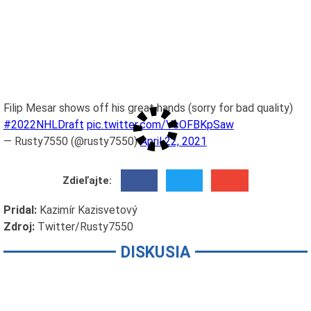
Filip Mesar shows off his great hands (sorry for bad quality)
#2022NHLDraft
pic.twitter.com/VcOFBKpSaw
— Rusty7550 (@rusty7550)
April 22, 2021
Zdieľajte:
Pridal:
Kazimír Kazisvetový
Zdroj:
Twitter/Rusty7550
DISKUSIA