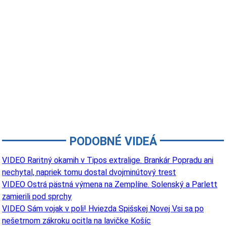
PODOBNÉ VIDEÁ
VIDEO Raritný okamih v Tipos extralige. Brankár Popradu ani
nechytal, napriek tomu dostal dvojminútový trest
VIDEO Ostrá pästná výmena na Zemplíne. Solenský a Parlett
zamierili pod sprchy
VIDEO Sám vojak v poli! Hviezda Spišskej Novej Vsi sa po
nešetrnom zákroku ocitla na lavičke Košíc