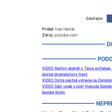
Zdieľajte:
Pridal:
Ivan Harčár
Zdroj:
youtube.com
D
PODO
VIDEO Raritný okamih v Tipos extralige.
dostal dvojminútový trest
VIDEO Ostrá pästná výmena na Zemplíne.
VIDEO Sám vojak v poli! Hviezda Spišske
lavičke Košíc
NEPR