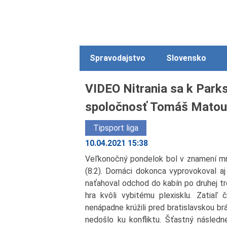
Spravodajstvo
Slovensko
VIDEO Nitrania sa k Parks
spoločnosť Tomáš Mato
Tipsport liga
10.04.2021 15:38
Veľkonočný pondelok bol v znamení mno
(8:2). Domáci dokonca vyprovokoval aj
naťahoval odchod do kabín po druhej tr
hra kvôli vybitému plexisklu. Zatiaľ č
nenápadne krúžili pred bratislavskou br
nedošlo ku konfliktu. Šťastný následn