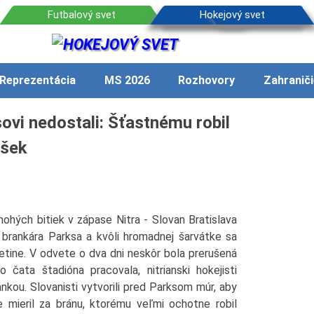
Reprezentácia
MS 2026
Rozhovory
Zahraniči
ovi nedostali: Šťastnému robil
ušek
hých bitiek v zápase Nitra - Slovan Bratislava
 brankára Parksa a kvôli hromadnej šarvátke sa
etine. V odvete o dva dni neskôr bola prerušená
o čata štadióna pracovala, nitrianski hokejisti
ánkou. Slovanisti vytvorili pred Parksom múr, aby
e mieril za bránu, ktorému veľmi ochotne robil