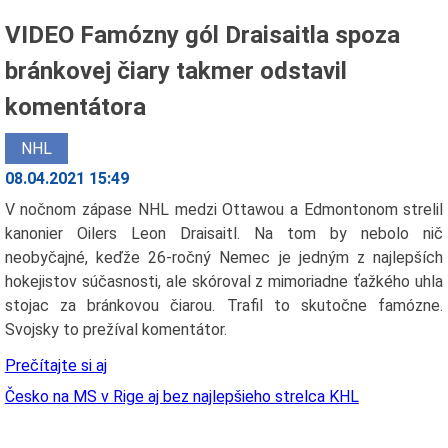
VIDEO Famózny gól Draisaitla spoza
bránkovej čiary takmer odstavil
komentátora
NHL
08.04.2021 15:49
V nočnom zápase NHL medzi Ottawou a Edmontonom strelil
kanonier Oilers Leon Draisaitl. Na tom by nebolo nič
neobyčajné, keďže 26-ročný Nemec je jedným z najlepších
hokejistov súčasnosti, ale skóroval z mimoriadne ťažkého uhla
stojac za bránkovou čiarou. Trafil to skutočne famózne.
Svojsky to prežíval komentátor.
Prečítajte si aj
Česko na MS v Rige aj bez najlepšieho strelca KHL