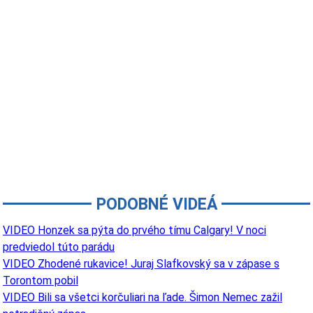
PODOBNÉ VIDEÁ
VIDEO Honzek sa pýta do prvého tímu Calgary! V noci
predviedol túto parádu
VIDEO Zhodené rukavice! Juraj Slafkovský sa v zápase s
Torontom pobil
VIDEO Bili sa všetci korčuliari na ľade. Šimon Nemec zažil