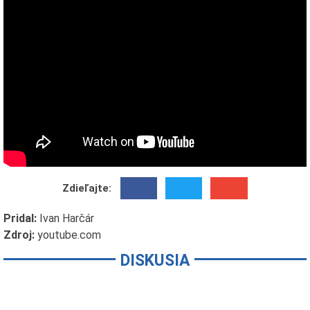
Zdieľajte:
Pridal:
Ivan Harčár
Zdroj:
youtube.com
DISKUSIA