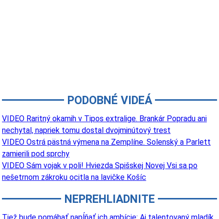
PODOBNÉ VIDEÁ
VIDEO Raritný okamih v Tipos extralige. Brankár Popradu ani
nechytal, napriek tomu dostal dvojminútový trest
VIDEO Ostrá pästná výmena na Zemplíne. Solenský a Parlett
zamierili pod sprchy
VIDEO Sám vojak v poli! Hviezda Spišskej Novej Vsi sa po
nešetrnom zákroku ocitla na lavičke Košíc
NEPREHLIADNITE
Tiež bude pomáhať napĺňať ich ambície: Aj talentovaný mladík