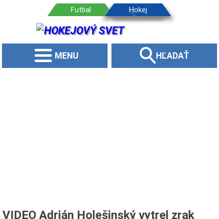
MENU
HĽADAŤ
VIDEO Adrián Holešinský vytrel zrak