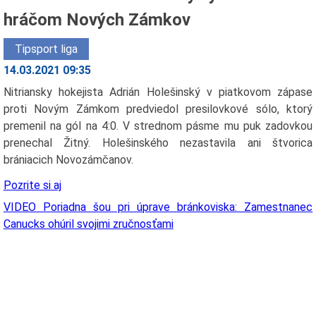
hráčom Nových Zámkov
Tipsport liga
14.03.2021 09:35
Nitriansky hokejista Adrián Holešinský v piatkovom zápase
proti Novým Zámkom predviedol presilovkové sólo, ktorý
premenil na gól na 4:0. V strednom pásme mu puk zadovkou
prenechal Žitný. Holešinského nezastavila ani štvorica
brániacich Novozámčanov.
Pozrite si aj
VIDEO Poriadna šou pri úprave bránkoviska: Zamestnanec
Canucks ohúril svojimi zručnosťami