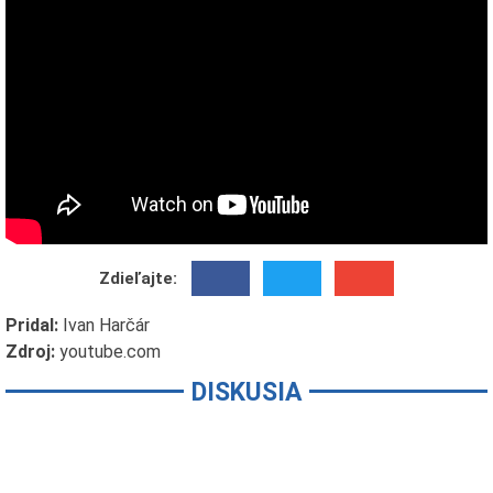
Zdieľajte:
Pridal:
Ivan Harčár
Zdroj:
youtube.com
DISKUSIA