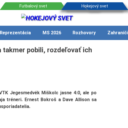
Reprezentácia
MS 2026
Rozhovory
Zahraniči
 takmer pobili, rozdeľovať ich
VTK Jegesmedvék Miškolc jasne 4:0, ale po
aja tréneri. Ernest Bokroš a Dave Allison sa
usporiadatelia.