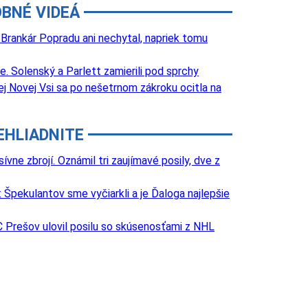
BNÉ VIDEÁ
 Brankár Popradu ani nechytal, napriek tomu
 Solenský a Parlett zamierili pod sprchy
j Novej Vsi sa po nešetrnom zákroku ocitla na
EHLIADNITE
e zbrojí. Oznámil tri zaujímavé posily, dve z
Špekulantov sme vyčiarkli a je Ďaloga najlepšie
 Prešov ulovil posilu so skúsenosťami z NHL