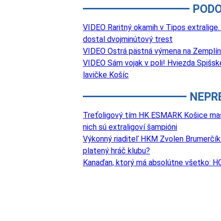
PODO
VIDEO Raritný okamih v Tipos extralige.
dostal dvojminútový trest
VIDEO Ostrá pästná výmena na Zemplíne.
VIDEO Sám vojak v poli! Hviezda Spišske
lavičke Košíc
NEPR
Treťoligový tím HK ESMARK Košice masívn
nich sú extraligoví šampióni
Výkonný riaditeľ HKM Zvolen Brumerčík: 
platený hráč klubu?
Kanaďan, ktorý má absolútne všetko: HC