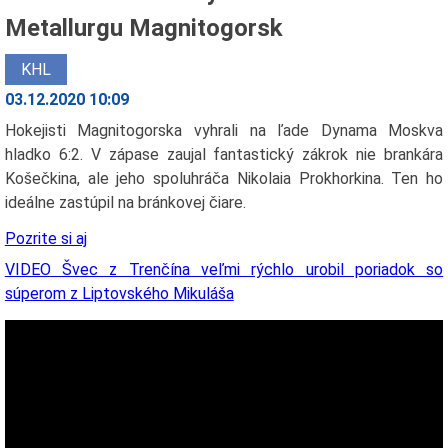
Metallurgu Magnitogorsk
KHL
03.12.2020 10:09
Hokejisti Magnitogorska vyhrali na ľade Dynama Moskva
hladko 6:2. V zápase zaujal fantastický zákrok nie brankára
Košečkina, ale jeho spoluhráča Nikolaia Prokhorkina. Ten ho
ideálne zastúpil na bránkovej čiare.
Pozrite si aj
VIDEO Švec z Trenčína veľmi rýchlo urobil poriadok so
súperom z Liptovského Mikuláša