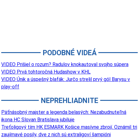
PODOBNÉ VIDEÁ
VIDEO Prišiel o rozum? Radulov knokautoval svojho súpera
VIDEO Prvá tohtoročná Hudashow v KHL
VIDEO Únik a úspešný blafák: Jurčo strelil prvý gól Barysu v
play-off
NEPREHLIADNITE
Päťnásobný majster a legenda belasých: Nezabudnuteľná
ikona HC Slovan Bratislava jubiluje
Treťoligový tím HK ESMARK Košice masívne zbrojí. Oznámil tri
zaujímavé posily, dve z nich sú extraligoví šampióni